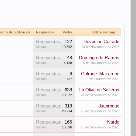
Fecha de publicación
Respuestas
Visitas
Último mensaje ↓
Respuestas:
122
Devoción Cofrade
Visitas:
10.892
23 de Noviembre de 2025
Respuestas:
48
Domingo-de-Ramos
Visitas:
4.138
5 de Noviembre de 2025
Respuestas:
6
Cofrade_Macareno
Visitas:
737
1 de Octubre de 2025
Respuestas:
638
La Oliva de Salteras
Visitas:
70.532
21 de Septiembre de 2025
Respuestas:
318
dsanroque
Visitas:
29.714
18 de Septiembre de 2025
Respuestas:
166
Nardo
Visitas:
18.396
15 de Septiembre de 2025