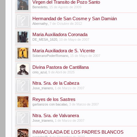
Virgen del Transito de Pozo Santo
Benedetto
,
15 de Agosto de 2009
Hermandad de San Cosme y San Damián
Abernathy
,
7 de Octubre de 2012
Maria Auxiliadora Coronada
DE_MESA_1620
,
10 de Mayo de 2007
María Auxiliadora de S. Vicente
SoberanoPoderRomano
,
15 de Mayo de 2007
Divina Pastora de Cantillana
cirio_azul
,
9 de Abril de 2025
Ntra. Sra. de la Cabeza
Jose_trianero
,
1 de Marzo de 2007
Reyes de los Sastres
garbanzos con bacalao
,
3 de Marzo de 2007
Ntra. Sra. de Valvanera
Jose_trianero
,
1 de Marzo de 2007
INMACULADA DE LOS PADRES BLANCOS