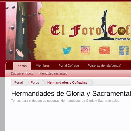
Miembros
Portal Cofrade
Pulseras de tela(tienda)
Foros
Buscar en foros
Mensajes recientes
Portal
Foros
Hermandades y Cofradías
Hermandades de Gloria y Sacramenta
Temas para el debate de nuestras Hermandades de Gloria y Sacramentales