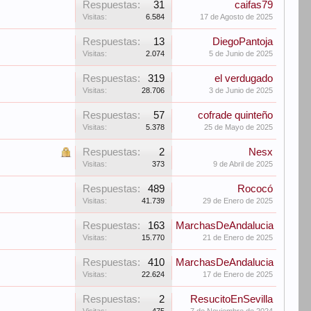
Respuestas:
31
caifas79
Visitas:
6.584
17 de Agosto de 2025
Respuestas:
13
DiegoPantoja
Visitas:
2.074
5 de Junio de 2025
Respuestas:
319
el verdugado
Visitas:
28.706
3 de Junio de 2025
Respuestas:
57
cofrade quinteño
Visitas:
5.378
25 de Mayo de 2025
Respuestas:
2
Nesx
Visitas:
373
9 de Abril de 2025
Respuestas:
489
Rococó
Visitas:
41.739
29 de Enero de 2025
Respuestas:
163
MarchasDeAndalucia
Visitas:
15.770
21 de Enero de 2025
Respuestas:
410
MarchasDeAndalucia
Visitas:
22.624
17 de Enero de 2025
Respuestas:
2
ResucitoEnSevilla