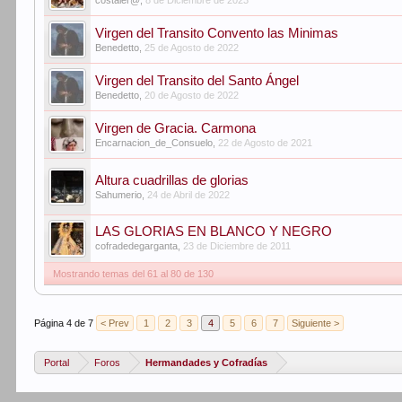
costaler@
,
8 de Diciembre de 2023
Virgen del Transito Convento las Minimas
Benedetto
,
25 de Agosto de 2022
Virgen del Transito del Santo Ángel
Benedetto
,
20 de Agosto de 2022
Virgen de Gracia. Carmona
Encarnacion_de_Consuelo
,
22 de Agosto de 2021
Altura cuadrillas de glorias
Sahumerio
,
24 de Abril de 2022
LAS GLORIAS EN BLANCO Y NEGRO
cofradedegarganta
,
23 de Diciembre de 2011
Mostrando temas del 61 al 80 de 130
Página 4 de 7
< Prev
1
2
3
4
5
6
7
Siguiente >
Portal
Foros
Hermandades y Cofradías
...