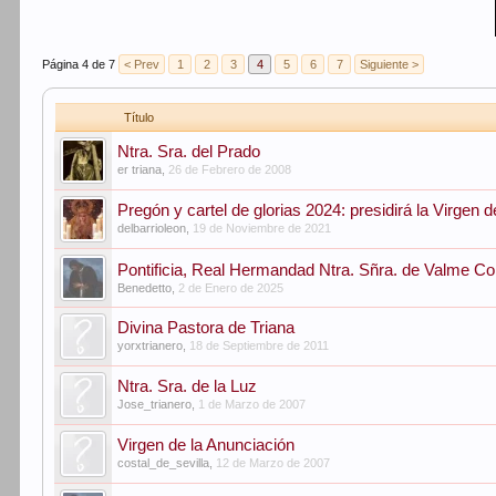
Página 4 de 7
< Prev
1
2
3
4
5
6
7
Siguiente >
Título
Ntra. Sra. del Prado
er triana
,
26 de Febrero de 2008
Pregón y cartel de glorias 2024: presidirá la Virgen d
delbarrioleon
,
19 de Noviembre de 2021
Pontificia, Real Hermandad Ntra. Sñra. de Valme C
Benedetto
,
2 de Enero de 2025
Divina Pastora de Triana
yorxtrianero
,
18 de Septiembre de 2011
Ntra. Sra. de la Luz
Jose_trianero
,
1 de Marzo de 2007
Virgen de la Anunciación
costal_de_sevilla
,
12 de Marzo de 2007