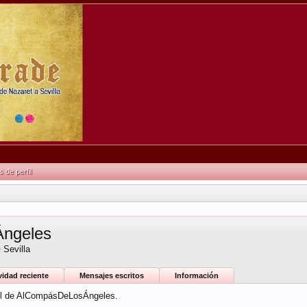
de perfil
ngeles
e
Sevilla
vidad reciente
Mensajes escritos
Información
fil de AlCompásDeLosÁngeles.