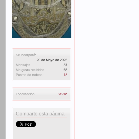
Se incorporó:
20 de Mayo de 2026
Mensajes:
37
Me gusta recibidos:
65
Puntos de trofeos:
18
Localización:
Sevilla
Comparte esta página