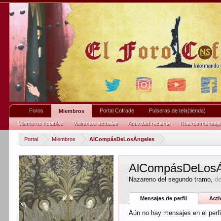
Foros
Portal Cofrade
Pulseras de tela(tienda)
Miembros
Miembros notables
Visitantes actuales
Actividad reciente
Nuevos mensajes 
Portal
Miembros
AlCompásDeLosÁngeles
AlCompásDeLosÁ
Nazareno del segundo tramo
,
d
Mensajes de perfil
Acti
Aún no hay mensajes en el per