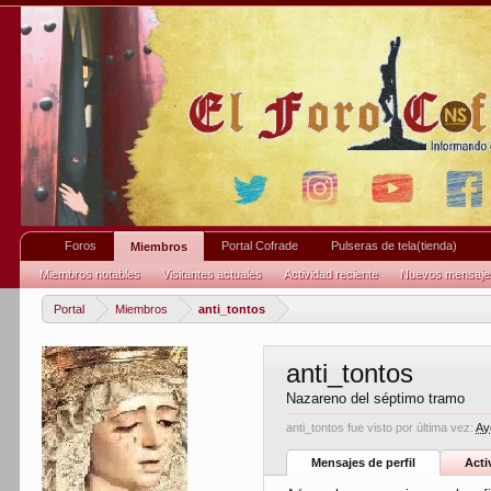
Foros
Portal Cofrade
Pulseras de tela(tienda)
Miembros
Miembros notables
Visitantes actuales
Actividad reciente
Nuevos mensajes 
Portal
Miembros
anti_tontos
anti_tontos
Nazareno del séptimo tramo
anti_tontos fue visto por última vez:
Ay
Mensajes de perfil
Acti