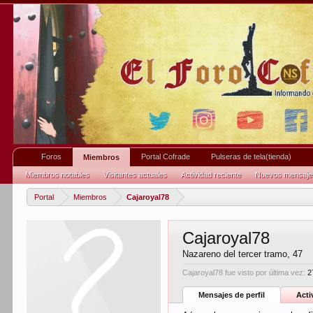
Foros
Portal Cofrade
Pulseras de tela(tienda)
Miembros
Miembros notables
Visitantes actuales
Actividad reciente
Nuevos mensajes 
Portal
Miembros
Cajaroyal78
Cajaroyal78
Nazareno del tercer tramo
, 47
Cajaroyal78 fue visto por última vez:
2
Mensajes de perfil
Acti