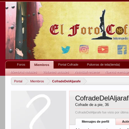
Foros
Portal Cofrade
Pulseras de tela(tienda)
Miembros
Miembros notables
Visitantes actuales
Actividad reciente
Nuevos mensajes 
Portal
Miembros
CofradeDelAljarafe
CofradeDelAljara
Cofrade de a pie
, 36
CofradeDelAljarafe fue visto por última
Mensajes de perfil
Acti