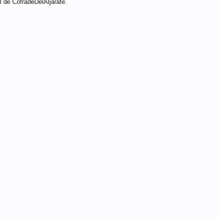
l de CofradeDelAljarafe.