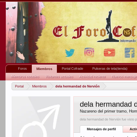
Foros
Portal Cofrade
Pulseras de tela(tienda)
Miembros
Miembros notables
Visitantes actuales
Actividad reciente
Nuevos mensajes 
Portal
Miembros
dela hermandad de Nervión
dela hermandad d
Nazareno del primer tramo
, Ho
dela hermandad de Nervión fue visto p
Mensajes de perfil
Acti