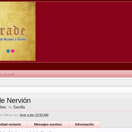
de perfil
e Nervión
mbre,
de
Sevilla
or última vez:
Ayer a las 10:50 AM
vidad reciente
Mensajes escritos
Información