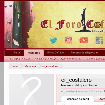
Foros
Portal Cofrade
Pulseras de tela(tienda)
Miembros
Miembros notables
Visitantes actuales
Actividad reciente
Nuevos mensajes 
Portal
Miembros
er_costalero
er_costalero
Nazareno del quinto tramo
er_costalero fue visto por última vez:
Mensajes de perfil
Acti