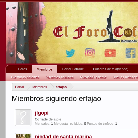
Foros
Portal Cofrade
Pulseras de tela(tienda)
Miembros
Miembros notables
Visitantes actuales
Actividad reciente
Nuevos mensajes 
Portal
Miembros
erfajao
Miembros siguiendo erfajao
jlgopi
Cofrade de a pie
Mensajes:
1
Me gusta recibidos:
0
Puntos de trofeos:
1
piedad de santa marina