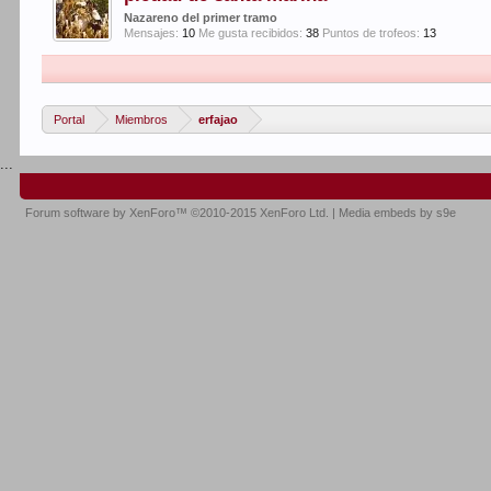
Nazareno del primer tramo
Mensajes:
10
Me gusta recibidos:
38
Puntos de trofeos:
13
Portal
Miembros
erfajao
...
Forum software by XenForo™
©2010-2015 XenForo Ltd.
|
Media embeds by s9e