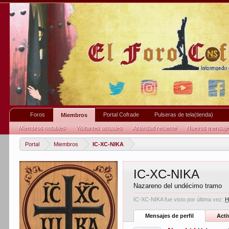
Foros
Portal Cofrade
Pulseras de tela(tienda)
Miembros
Miembros notables
Visitantes actuales
Actividad reciente
Nuevos mensajes 
Portal
Miembros
IC-XC-NIKA
IC-XC-NIKA
Nazareno del undécimo tramo
IC-XC-NIKA fue visto por última vez:
H
Mensajes de perfil
Acti