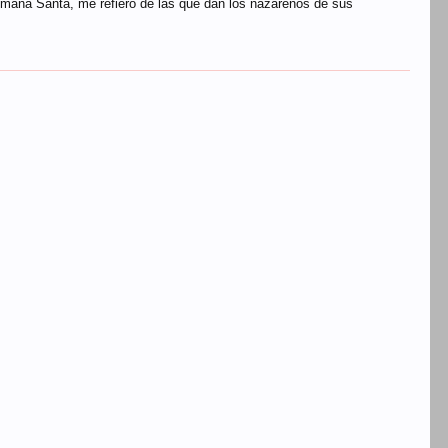
Semana Santa, me refiero de las que dan los nazarenos de sus
piedad de santa marina