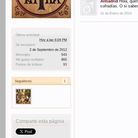
Almadrid
Hola, quer
cofradías. O si sabe
31 de Enero de 2024
Última actividad:
Hoy a las 6:04 PM
Se incorporó:
2 de Septiembre de 2012
Mensajes:
543
Me gusta recibidos:
855
Puntos de trofeos:
93
Seguidores
1
Comparte esta página