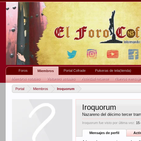
Foros
Portal Cofrade
Pulseras de tela(tienda)
Miembros
Miembros notables
Visitantes actuales
Actividad reciente
Nuevos mensajes 
Portal
Miembros
Iroquorum
Iroquorum
Nazareno del décimo tercer tra
Iroquorum fue visto por última vez:
15
Mensajes de perfil
Acti