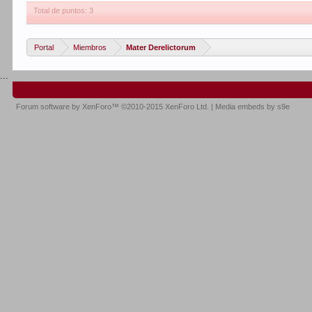
Total de puntos: 3
Portal
Miembros
Mater Derelictorum
...
Forum software by XenForo™
©2010-2015 XenForo Ltd.
|
Media embeds by s9e