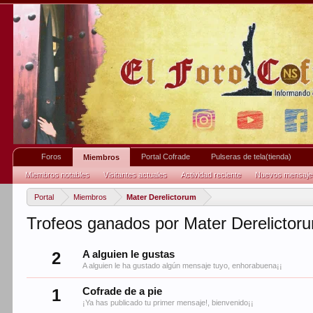
Foros
Portal Cofrade
Pulseras de tela(tienda)
Miembros
Miembros notables
Visitantes actuales
Actividad reciente
Nuevos mensajes 
Portal
Miembros
Mater Derelictorum
Trofeos ganados por Mater Derelictor
2
A alguien le gustas
A alguien le ha gustado algún mensaje tuyo, enhorabuena¡¡
1
Cofrade de a pie
¡Ya has publicado tu primer mensaje!, bienvenido¡¡