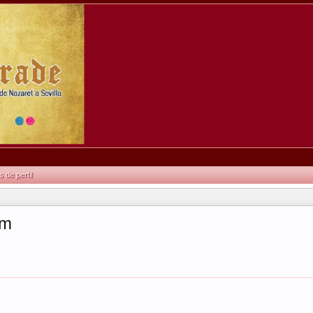
de perfil
um