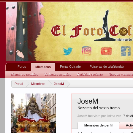
Foros
Portal Cofrade
Pulseras de tela(tienda)
Miembros
Miembros notables
Visitantes actuales
Actividad reciente
Nuevos mensajes 
Portal
Miembros
JoseM
JoseM
Nazareo del sexto tramo
JoseM fue visto por última vez:
7 de A
Mensajes de perfil
Acti