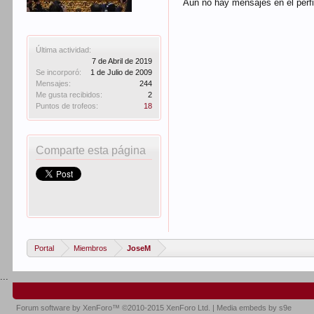
Aún no hay mensajes en el perf
Última actividad:
7 de Abril de 2019
Se incorporó:
1 de Julio de 2009
Mensajes:
244
Me gusta recibidos:
2
Puntos de trofeos:
18
Comparte esta página
Portal
Miembros
JoseM
...
Forum software by XenForo™
©2010-2015 XenForo Ltd.
|
Media embeds by s9e