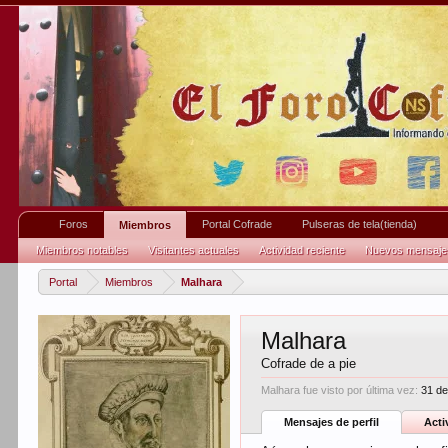
Foros
Portal Cofrade
Pulseras de tela(tienda)
Miembros
Miembros notables
Visitantes actuales
Actividad reciente
Nuevos mensajes 
Portal
Miembros
Malhara
Malhara
Cofrade de a pie
Malhara fue visto por última vez:
31 de
Mensajes de perfil
Acti