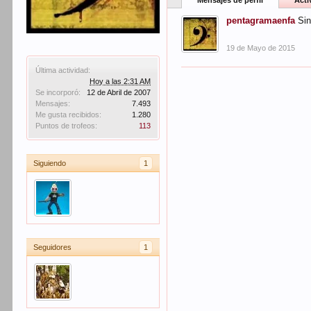
Mensajes de perfil
Acti
pentagramaenfa
Sin
19 de Mayo de 2015
Última actividad:
Hoy a las 2:31 AM
Se incorporó:
12 de Abril de 2007
Mensajes:
7.493
Me gusta recibidos:
1.280
Puntos de trofeos:
113
Siguiendo
1
Seguidores
1