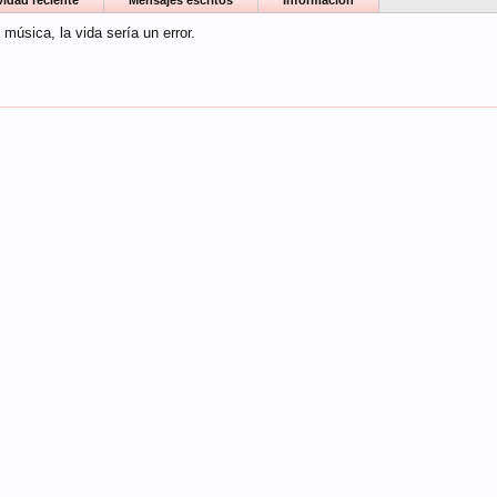
vidad reciente
Mensajes escritos
Información
 música, la vida sería un error.