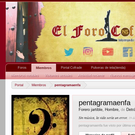
Foros
Portal Cofrade
Pulseras de tela(tienda)
Miembros
Miembros notables
Visitantes actuales
Actividad reciente
Nuevos mensajes 
Portal
Miembros
pentagramaenfa
pentagramaenfa
Forero jartible
, Hombre,
de
Detr
Sin música, la vida sería un error.
19 d
pentagramaenfa fue visto por última v