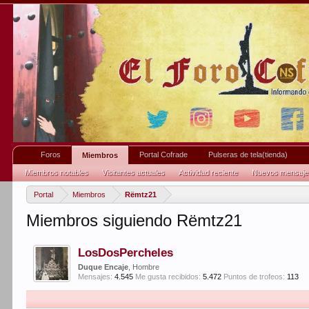
Foros
Portal Cofrade
Pulseras de tela(tienda)
Miembros
Miembros notables
Visitantes actuales
Actividad reciente
Nuevos mensajes 
Portal
Miembros
Rëmtz21
Miembros siguiendo Rëmtz21
LosDosPercheles
Duque Encaje
, Hombre
Mensajes:
4.545
Me gusta recibidos:
5.472
Puntos de trofeos:
113