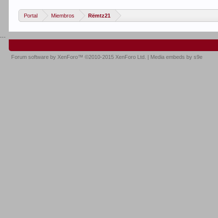
Portal
Miembros
Rëmtz21
...
Forum software by XenForo™
©2010-2015 XenForo Ltd.
|
Media embeds by s9e