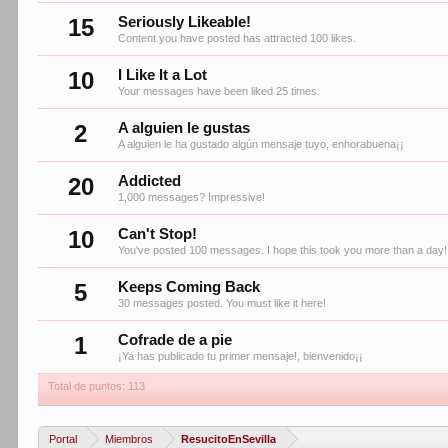
15
Seriously Likeable!
Content you have posted has attracted 100 likes.
10
I Like It a Lot
Your messages have been liked 25 times.
2
A alguien le gustas
A alguien le ha gustado algún mensaje tuyo, enhorabuena¡¡
20
Addicted
1,000 messages? Impressive!
10
Can't Stop!
You've posted 100 messages. I hope this took you more than a day!
5
Keeps Coming Back
30 messages posted. You must like it here!
1
Cofrade de a pie
¡Ya has publicado tu primer mensaje!, bienvenido¡¡
Total de puntos: 113
Portal
Miembros
ResucitoEnSevilla