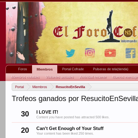
Foros
Portal Cofrade
Pulseras de tela(tienda)
Miembros
Miembros notables
Visitantes actuales
Actividad reciente
Nuevos mensajes 
Portal
Miembros
ResucitoEnSevilla
Trofeos ganados por ResucitoEnSevill
30
I LOVE IT!
Content you have posted has attracted 500 likes.
20
Can't Get Enough of Your Stuff
Your content has been liked 250 times.