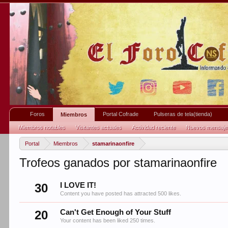
Foros
Portal Cofrade
Pulseras de tela(tienda)
Miembros
Miembros notables
Visitantes actuales
Actividad reciente
Nuevos mensajes 
Portal
Miembros
stamarinaonfire
Trofeos ganados por stamarinaonfire
30
I LOVE IT!
Content you have posted has attracted 500 likes.
20
Can't Get Enough of Your Stuff
Your content has been liked 250 times.