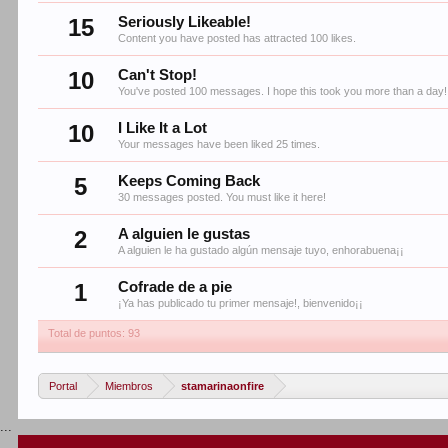
15
Seriously Likeable!
Content you have posted has attracted 100 likes.
10
Can't Stop!
You've posted 100 messages. I hope this took you more than a day!
10
I Like It a Lot
Your messages have been liked 25 times.
5
Keeps Coming Back
30 messages posted. You must like it here!
2
A alguien le gustas
A alguien le ha gustado algún mensaje tuyo, enhorabuena¡¡
1
Cofrade de a pie
¡Ya has publicado tu primer mensaje!, bienvenido¡¡
Total de puntos: 93
Portal
Miembros
stamarinaonfire
...