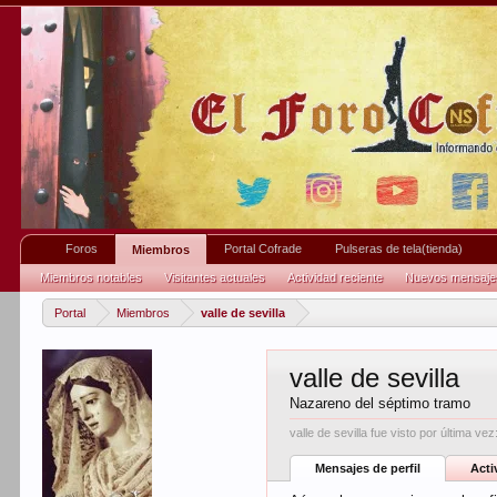
Foros
Portal Cofrade
Pulseras de tela(tienda)
Miembros
Miembros notables
Visitantes actuales
Actividad reciente
Nuevos mensajes 
Portal
Miembros
valle de sevilla
valle de sevilla
Nazareno del séptimo tramo
valle de sevilla fue visto por última vez
Mensajes de perfil
Acti