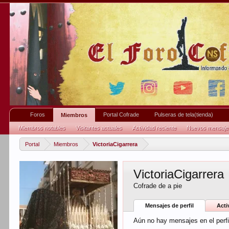
Foros
Portal Cofrade
Pulseras de tela(tienda)
Miembros
Miembros notables
Visitantes actuales
Actividad reciente
Nuevos mensajes 
Portal
Miembros
VictoriaCigarrera
VictoriaCigarrera
Cofrade de a pie
Mensajes de perfil
Acti
Aún no hay mensajes en el perfil