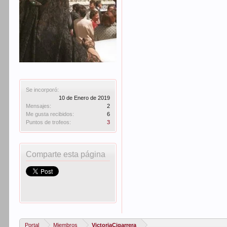
Se incorporó:
10 de Enero de 2019
Mensajes:
2
Me gusta recibidos:
6
Puntos de trofeos:
3
Comparte esta página
Portal
Miembros
VictoriaCigarrera