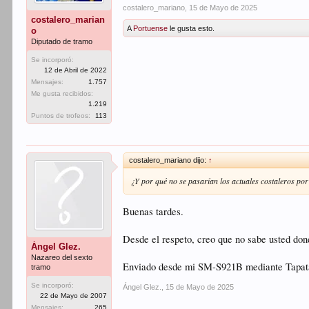
costalero_mariano
,
15 de Mayo de 2025
costalero_marian
A
Portuense
le gusta esto.
o
Diputado de tramo
Se incorporó:
12 de Abril de 2022
Mensajes:
1.757
Me gusta recibidos:
1.219
Puntos de trofeos:
113
costalero_mariano dijo:
↑
¿Y por qué no se pasarían los actuales costaleros p
Buenas tardes.
Desde el respeto, creo que no sabe usted don
Ángel Glez.
Nazareo del sexto
Enviado desde mi SM-S921B mediante Tapat
tramo
Se incorporó:
Ángel Glez.
,
15 de Mayo de 2025
22 de Mayo de 2007
Mensajes:
265