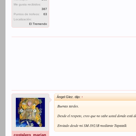
Me gusta recibidos:
387
Puntos de trofeos:
63
Localización:
El Tremendo
Ángel Glez. dijo:
↑
Buenas tardes.
Desde el respeto, creo que no sabe usted donde está de
Enviado desde mi SM-S921B mediante Tapatalk
costalero_marian