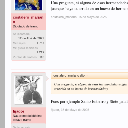
Una pregunta, si alguna de esas hermandades 
(aunque haya ocurrido en un huevo de herma
costalero_mariano
,
15 de Mayo de 2025
costalero_marian
o
Diputado de tramo
Se incorporó:
12 de Abril de 2022
Mensajes:
1.757
Me gusta recibidos:
1.219
Puntos de trofeos:
113
costalero_mariano dijo:
↑
Una pregunta, si alguna de esas hermandades exigier
ocurrido en un huevo de hermandades).
Pues por ejemplo Santo Entierro y Siete pala
fijador
,
15 de Mayo de 2025
fijador
Nazareno del décimo
octavo tramo
Se incorporó: