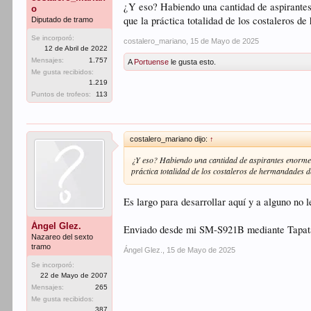
¿Y eso? Habiendo una cantidad de aspirantes
o
que la práctica totalidad de los costaleros d
Diputado de tramo
Se incorporó:
costalero_mariano
,
15 de Mayo de 2025
12 de Abril de 2022
Mensajes:
1.757
A
Portuense
le gusta esto.
Me gusta recibidos:
1.219
Puntos de trofeos:
113
costalero_mariano dijo:
↑
¿Y eso? Habiendo una cantidad de aspirantes enorme 
práctica totalidad de los costaleros de hermandades d
Es largo para desarrollar aquí y a alguno no 
Ángel Glez.
Enviado desde mi SM-S921B mediante Tapat
Nazareo del sexto
tramo
Ángel Glez.
,
15 de Mayo de 2025
Se incorporó:
22 de Mayo de 2007
Mensajes:
265
Me gusta recibidos:
387