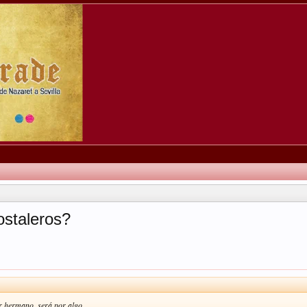
staleros?
r hermano, será por algo.