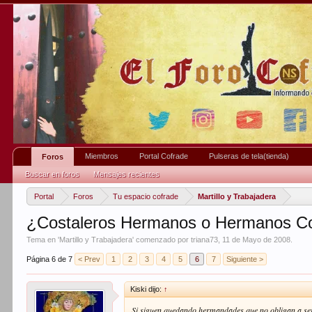
Miembros
Portal Cofrade
Pulseras de tela(tienda)
Foros
Buscar en foros
Mensajes recientes
Portal
Foros
Tu espacio cofrade
Martillo y Trabajadera
¿Costaleros Hermanos o Hermanos Co
Tema en '
Martillo y Trabajadera
' comenzado por
triana73
,
11 de Mayo de 2008
.
Página 6 de 7
< Prev
1
2
3
4
5
6
7
Siguiente >
Kiski dijo:
↑
Si siguen quedando hermandades que no obligan a se