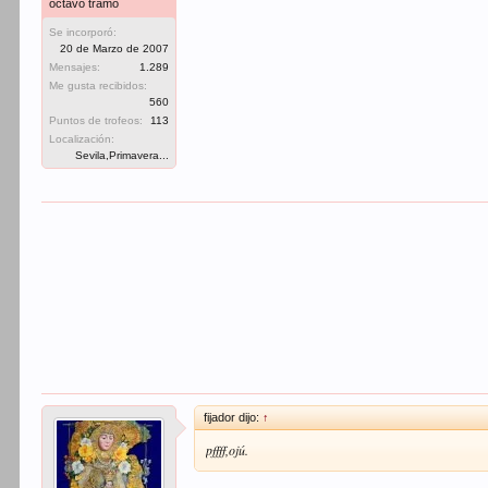
octavo tramo
Se incorporó:
20 de Marzo de 2007
Mensajes:
1.289
Me gusta recibidos:
560
Puntos de trofeos:
113
Localización:
Sevila,Primavera...
fijador dijo:
↑
pffff,ojú.