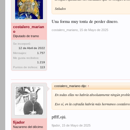
Saludos
Una forma muy tonta de perder dinero.
costalero_marian
costalero_mariano
,
15 de Mayo de 2025
o
Diputado de tramo
Se incorporó:
12 de Abril de 2022
Mensajes:
1.757
Me gusta recibidos:
1.219
Puntos de trofeos:
113
costalero_mariano dijo:
↑
En todas ellas no habría absolutamente ningún proble
Eso sí, en la cofradía habría más hermanos costalero
pffff,ojú.
fijador
fijador
,
15 de Mayo de 2025
Nazareno del décimo