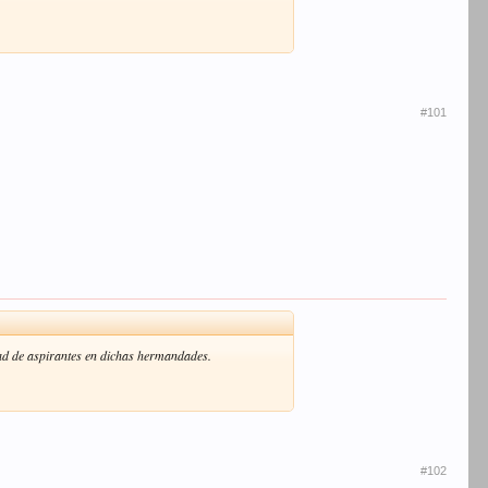
#101
dad de aspirantes en dichas hermandades.
#102