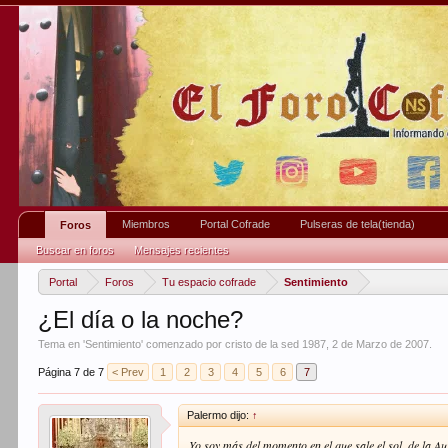
Miembros
Portal Cofrade
Pulseras de tela(tienda)
Foros
Buscar en foros
Mensajes recientes
Portal
Foros
Tu espacio cofrade
Sentimiento
¿El día o la noche?
Tema en '
Sentimiento
' comenzado por
cristo de la sed 1987
,
2 de Marzo de 2007
.
Página 7 de 7
< Prev
1
2
3
4
5
6
7
Palermo dijo:
↑
Yo soy más del momento en el que sale el sol, de la Au