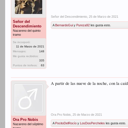
Señor del Descendimiento
,
25 de Marzo de 2021
Señor del
A
BernardoGui
y
Pureza92
les gusta esto.
Descendimiento
Nazareno del quinto
tramo
Se incorporó:
11 de Marzo de 2021
Mensajes:
148
Me gusta recibidos:
335
Puntos de trofeos:
63
A partir de las nueve de la noche, con la caíd
Ora Pro Nobis
,
25 de Marzo de 2021
Ora Pro Nobis
A
PocitoDelRocío
y
LosDosPercheles
les gusta esto.
Nazareno del séptimo