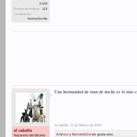
3.528
Puntos de trofeos:
113
Localización:
Huelva/Sevilla
Una hermandad de ruan de noche es lo más ce
el caballo
,
21 de Marzo de 2024
el caballo
A
Alruco
y
BernardoGui
les gusta esto.
Nazareno del décimo