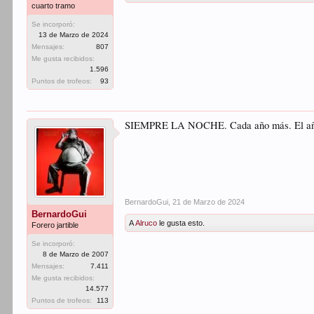
cuarto tramo
Se incorporó:
13 de Marzo de 2024
Mensajes:
807
Me gusta recibidos:
1.596
Puntos de trofeos:
93
SIEMPRE LA NOCHE. Cada año más. El año pa
BernardoGui
,
21 de Marzo de 2024
BernardoGui
A
Alruco
le gusta esto.
Forero jartible
Se incorporó:
8 de Marzo de 2007
Mensajes:
7.411
Me gusta recibidos:
14.577
Puntos de trofeos:
113