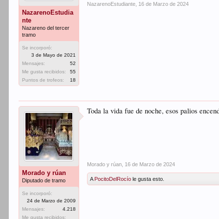
NazarenoEstudiante
,
16 de Marzo de 2024
NazarenoEstudia
nte
Nazareno del tercer
tramo
Se incorporó:
3 de Mayo de 2021
Mensajes:
52
Me gusta recibidos:
55
Puntos de trofeos:
18
Toda la vida fue de noche, esos palios encend
Morado y rúan
,
16 de Marzo de 2024
Morado y rúan
A
PocitoDelRocío
le gusta esto.
Diputado de tramo
Se incorporó:
24 de Marzo de 2009
Mensajes:
4.218
Me gusta recibidos: