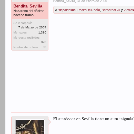
Bendita_Sevilla
,
31 de Enero de 2020
Bendita_Sevilla
A
Hispalensus
,
PocitoDelRocío
,
BernardoGui
y
2 otro
Nazareno del décimo
noveno tramo
Se incorporó:
7 de Marzo de 2007
Mensajes:
1.386
Me gusta recibidos:
393
Puntos de trofeos:
83
El atardecer en Sevilla tiene un aura inigual