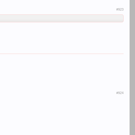
#923
#924