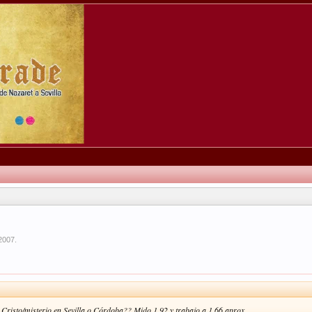
2007
.
n Cristo/misterio en Sevilla o Córdoba?? Mido 1,92 y trabajo a 1,66 aprox