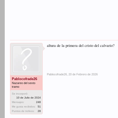
altura de la primera del cristo del calvario?
Pablocofrade26
,
20 de Febrero de 2026
Pablocofrade26
Nazareo del sexto
tramo
Se incorporó:
10 de Julio de 2024
Mensajes:
248
Me gusta recibidos:
51
Puntos de trofeos:
28