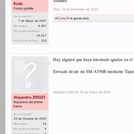
Saludos
Kiski
Forero jartible
Kiski
,
26 de Diciembre de 2025
Se incorporó:
A
Crms74
le gusta esto.
7 de Marzo de 2007
Mensajes:
9.467
Me gusta recibidos:
14.417
Puntos de trofeos:
113
Hay alguien que haya intentado igualar en el 
Enviado desde mi SM-A556B mediante Tapa
Alejandro.200103
,
20 de Enero de 2026
Alejandro.200103
Nazareno del primer
tramo
Se incorporó:
25 de Octubre de 2025
Mensajes:
21
Me gusta recibidos:
4
Puntos de trofeos:
3