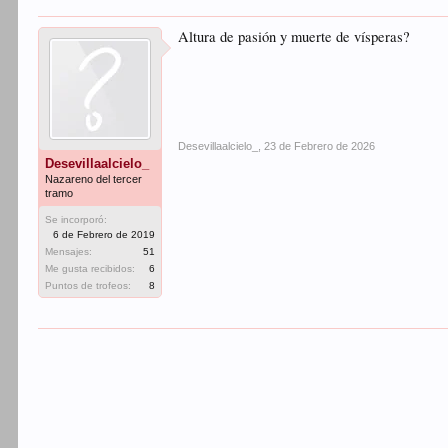
Altura de pasión y muerte de vísperas?
Desevillaalcielo_
,
23 de Febrero de 2026
Desevillaalcielo_
Nazareno del tercer
tramo
Se incorporó:
6 de Febrero de 2019
Mensajes:
51
Me gusta recibidos:
6
Puntos de trofeos:
8