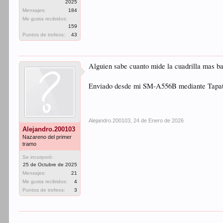
2025
Mensajes:
184
Me gusta recibidos:
159
Puntos de trofeos:
43
Alguien sabe cuanto mide la cuadrilla mas baj
Enviado desde mi SM-A556B mediante Tapa
Alejandro.200103
,
24 de Enero de 2026
Alejandro.200103
Nazareno del primer
tramo
Se incorporó:
25 de Octubre de 2025
Mensajes:
21
Me gusta recibidos:
4
Puntos de trofeos:
3