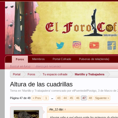
Miembros
Portal Cofrade
Pulseras de tela(tienda)
Foros
Buscar en foros
Mensajes recientes
Portal
Foros
Tu espacio cofrade
Martillo y Trabajadera
Altura de las cuadrillas
Tema en '
Martillo y Trabajadera
' comenzado por
elPuentedelPostigo
,
3 de Marzo de 
Página 47 de 48
< Prev
1
←
43
44
45
46
47
48
Siguiente >
Ale_12 dijo:
↑
Alguien sabe a qué altura están las primeras de algú