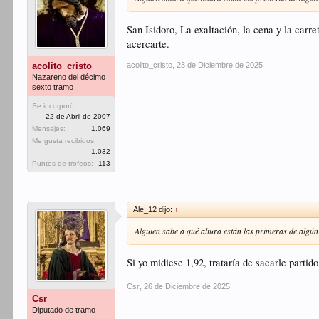
San Isidoro, La exaltación, la cena y la carr
acercarte.
acolito_cristo
,
23 de Diciembre de 2025
acolito_cristo
Nazareno del décimo
sexto tramo
Se incorporó:
22 de Abril de 2007
Mensajes:
1.069
Me gusta recibidos:
1.032
Puntos de trofeos:
113
Ale_12 dijo:
↑
Alguien sabe a qué altura están las primeras de algú
Si yo midiese 1,92, trataría de sacarle parti
Csr
,
26 de Diciembre de 2025
Csr
Diputado de tramo