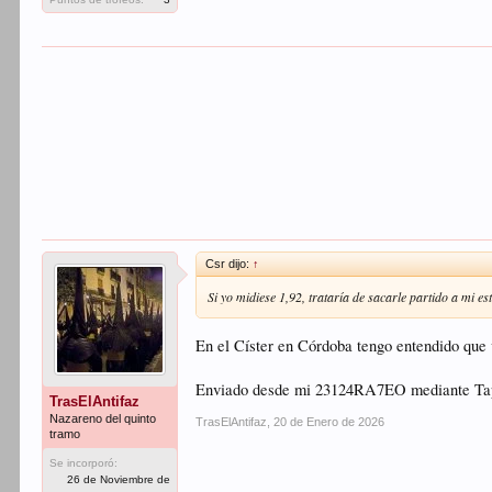
Csr dijo:
↑
Si yo midiese 1,92, trataría de sacarle partido a mi e
En el Císter en Córdoba tengo entendido que 
Enviado desde mi 23124RA7EO mediante Ta
TrasElAntifaz
Nazareno del quinto
TrasElAntifaz
,
20 de Enero de 2026
tramo
Se incorporó:
26 de Noviembre de