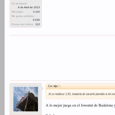
Se incorporó:
8 de Abril de 2013
Mensajes:
4.110
Me gusta recibidos:
5.535
Puntos de trofeos:
113
Csr dijo:
↑
Si yo midiese 1,92, trataría de sacarle partido a mi e
A lo mejor juega en el Joventut de Badalona y