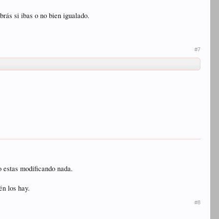
rás si ibas o no bien igualado.
#7
No estas modificando nada.
én los hay.
#8