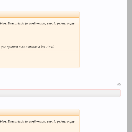
 bien. Descartado (o confirmado) eso, lo primero que
oj, que apunten mas o menos a las 10:10
e, por eso notas diferencia con respecto a cuando estas
endrá el lomo de la calle.
ndo, pégate bien al costero para echarle una mano.
#5
 Y la diferencia con respecto al suplemento es que si
 bien. Descartado (o confirmado) eso, lo primero que