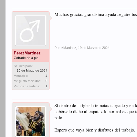
Muchas gracias grandisima ayuda seguire tus
PerezMartinez
,
19 de Marzo de 2024
PerezMartinez
Cofrade de a pie
Se incorporó:
19 de Marzo de 2024
Mensajes:
2
Me gusta recibidos:
0
Puntos de trofeos:
1
Si dentro de la iglesia te notas cargado y en
habérselo dicho al capataz lo normal es que t
palo.
Espero que vaya bien y disfrutes del trabajo.