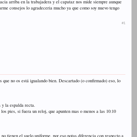
 hacia arriba en la trabajadera y el capataz nos mide siempre aunque
n darme consejos lo agradeceria mucho ya que como soy nuevo tengo
#1
 que no os está igualando bien. Descartado (o confirmado) eso, lo
 y la espalda recta.
 los pies, si fuera un reloj, que apunten mas o menos a las 10:10
 no tienen el suelo uniforme, por eso notas diferencia con respecto a