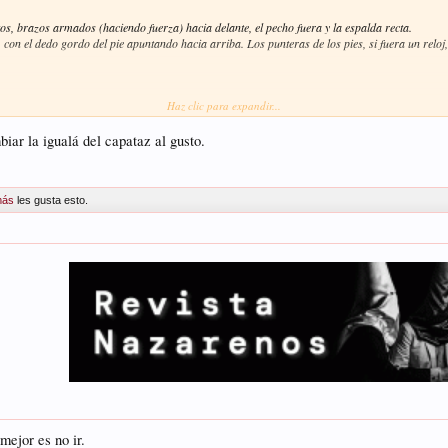
tos, brazos armados (haciendo fuerza) hacia delante, el pecho fuera y la espalda recta.
n, con el dedo gordo del pie apuntando hacia arriba. Los punteras de los pies, si fuera un rel
Haz clic para expandir...
cogiendo tus kilos) puede ser, simplemente, por la calle. Las calles no tienen el suelo uniform
abajo. Como dice Manolo Villanueva, el trabajo viene solo. Tu sigue haciendo lo tuyo que ya te v
biar la igualá del capataz al gusto.
s bien, te corregirán. Pídele también a tus compañeros que te miren y te corrijan. Si vas fija
te unas plantillas. La plantilla te va a dar medio centímetro que te puede poner donde quieres.
más
les gusta esto.
mejor es no ir.