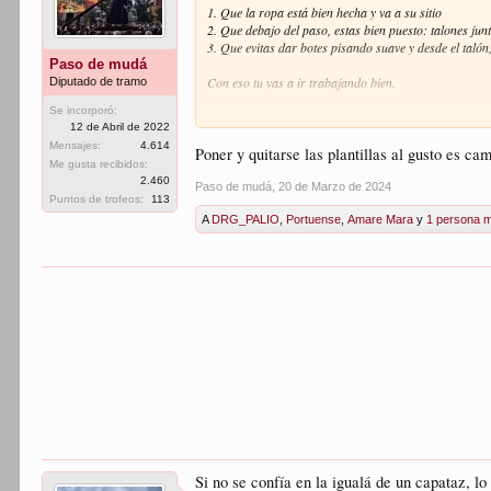
1. Que la ropa está bien hecha y va a su sitio
2. Que debajo del paso, estas bien puesto: talones jun
3. Que evitas dar botes pisando suave y desde el taló
Paso de mudá
Con eso tu vas a ir trabajando bien.
Diputado de tramo
Se incorporó:
Si aún con eso tu notas que vas colgado (que no estás 
12 de Abril de 2022
en la iglesia. Ahí no te pongas a intentar buscar el tr
Mensajes:
4.614
Poner y quitarse las plantillas al gusto es cam
Me gusta recibidos:
Confía en tus capataces y tus compañeros, que si no va
2.460
Paso de mudá
,
20 de Marzo de 2024
Puntos de trofeos:
113
Y si con todo y con esto no cargas lo que quieres, pon
A
DRG_PALIO
,
Portuense
,
Amare Mara
y
1 persona 
ves que vas muy cargado, puedes quitártelas.
Enviado desde mi iPhone utilizando Tapatalk
Si no se confía en la igualá de un capataz, lo 