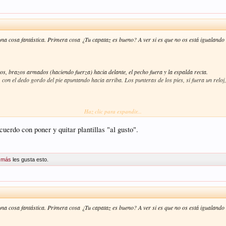
na cosa fantástica. Primera cosa ¿Tu capataz es bueno? A ver si es que no os está igualando
tos, brazos armados (haciendo fuerza) hacia delante, el pecho fuera y la espalda recta.
n, con el dedo gordo del pie apuntando hacia arriba. Los punteras de los pies, si fuera un rel
Haz clic para expandir...
cogiendo tus kilos) puede ser, simplemente, por la calle. Las calles no tienen el suelo uniform
abajo. Como dice Manolo Villanueva, el trabajo viene solo. Tu sigue haciendo lo tuyo que ya te v
uerdo con poner y quitar plantillas "al gusto".
s bien, te corregirán. Pídele también a tus compañeros que te miren y te corrijan. Si vas fija
te unas plantillas. La plantilla te va a dar medio centímetro que te puede poner donde quieres.
 más
les gusta esto.
na cosa fantástica. Primera cosa ¿Tu capataz es bueno? A ver si es que no os está igualando