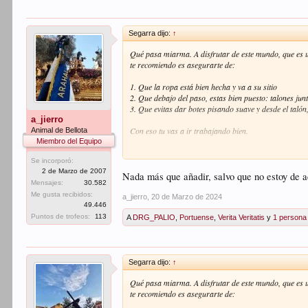
Segarra dijo:
↑
Qué pasa miarma. A disfrutar de este mundo, que es u
te recomiendo es asegurarte de:
1. Que la ropa está bien hecha y va a su sitio
2. Que debajo del paso, estas bien puesto: talones jun
3. Que evitas dar botes pisando suave y desde el taló
a_jierro
Con eso tu vas a ir trabajando bien.
Animal de Bellota
Miembro del Equipo
Si aún con eso tu notas que vas colgado (que no estás 
Se incorporó:
en la iglesia. Ahí no te pongas a intentar buscar el tr
2 de Marzo de 2007
Nada más que añadir, salvo que no estoy de ac
Mensajes:
30.582
Confía en tus capataces y tus compañeros, que si no va
Me gusta recibidos:
a_jierro
,
20 de Marzo de 2024
49.446
Y si con todo y con esto no cargas lo que quieres, pon
Puntos de trofeos:
113
A
DRG_PALIO
,
Portuense
,
Verita Veritatis
y
1 persona
ves que vas muy cargado, puedes quitártelas.
Enviado desde mi iPhone utilizando Tapatalk
Segarra dijo:
↑
Qué pasa miarma. A disfrutar de este mundo, que es u
te recomiendo es asegurarte de: