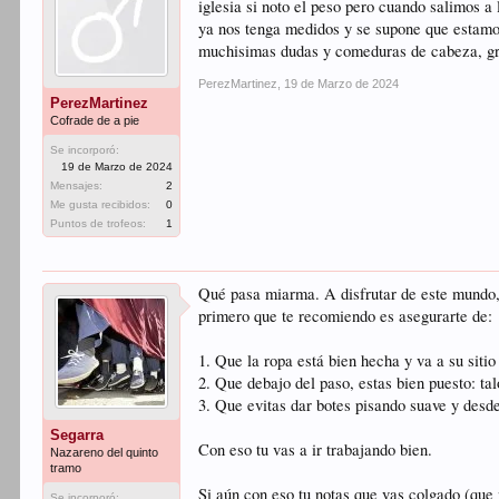
iglesia si noto el peso pero cuando salimos a
ya nos tenga medidos y se supone que estamos
muchisimas dudas y comeduras de cabeza, g
PerezMartinez
,
19 de Marzo de 2024
PerezMartinez
Cofrade de a pie
Se incorporó:
19 de Marzo de 2024
Mensajes:
2
Me gusta recibidos:
0
Puntos de trofeos:
1
Qué pasa miarma. A disfrutar de este mundo, 
primero que te recomiendo es asegurarte de:
1. Que la ropa está bien hecha y va a su sitio
2. Que debajo del paso, estas bien puesto: ta
3. Que evitas dar botes pisando suave y desde
Segarra
Con eso tu vas a ir trabajando bien.
Nazareno del quinto
tramo
Si aún con eso tu notas que vas colgado (que 
Se incorporó: