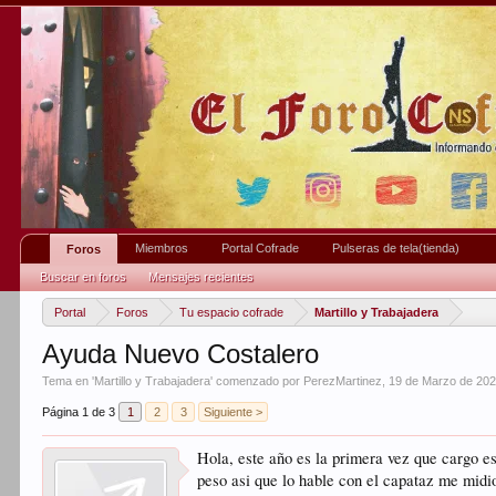
Miembros
Portal Cofrade
Pulseras de tela(tienda)
Foros
Buscar en foros
Mensajes recientes
Portal
Foros
Tu espacio cofrade
Martillo y Trabajadera
Ayuda Nuevo Costalero
Tema en '
Martillo y Trabajadera
' comenzado por
PerezMartinez
,
19 de Marzo de 20
Página 1 de 3
1
2
3
Siguiente >
Hola, este año es la primera vez que cargo e
peso asi que lo hable con el capataz me mid