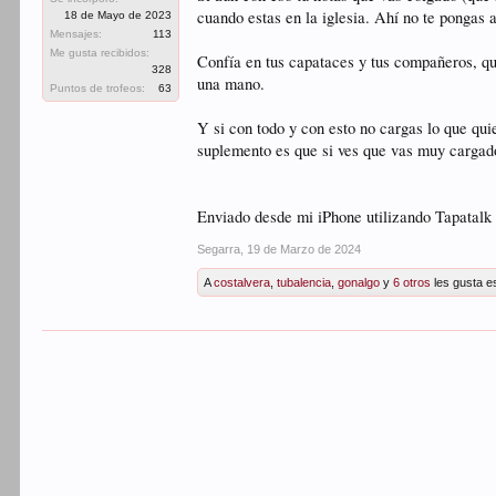
cuando estas en la iglesia. Ahí no te pongas 
18 de Mayo de 2023
Mensajes:
113
Me gusta recibidos:
Confía en tus capataces y tus compañeros, que
328
una mano.
Puntos de trofeos:
63
Y si con todo y con esto no cargas lo que qui
suplemento es que si ves que vas muy cargado
Enviado desde mi iPhone utilizando Tapatalk
Segarra
,
19 de Marzo de 2024
A
costalvera
,
tubalencia
,
gonalgo
y
6 otros
les gusta e