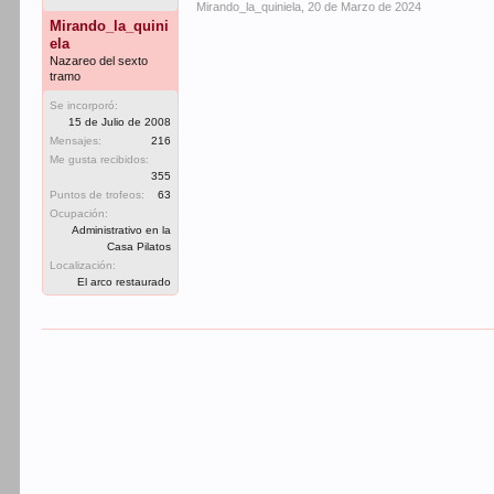
Mirando_la_quiniela
,
20 de Marzo de 2024
Mirando_la_quini
ela
Nazareo del sexto
tramo
Se incorporó:
15 de Julio de 2008
Mensajes:
216
Me gusta recibidos:
355
Puntos de trofeos:
63
Ocupación:
Administrativo en la
Casa Pilatos
Localización:
El arco restaurado