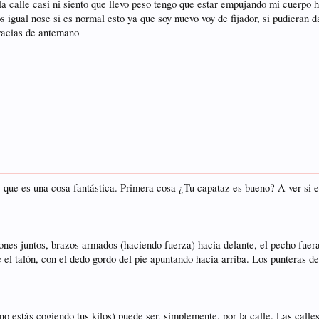
 la calle casi ni siento que llevo peso tengo que estar empujando mi cuerpo
 igual nose si es normal esto ya que soy nuevo voy de fijador, si pudiera
racias de antemano
que es una cosa fantástica. Primera cosa ¿Tu capataz es bueno? A ver si es
lones juntos, brazos armados (haciendo fuerza) hacia delante, el pecho fuera
 el talón, con el dedo gordo del pie apuntando hacia arriba. Los punteras de
no estás cogiendo tus kilos) puede ser, simplemente, por la calle. Las calles