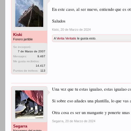
En este caso, al ser nuevo, entiendo que es o
Saludos
Kiski
,
20 de Marzo de 2024
Kiski
A
Verita Veritatis
le gusta esto.
Forero jartible
Se incorporó:
7 de Marzo de 2007
Mensajes:
9.467
Me gusta recibidos:
14.417
Puntos de trofeos:
113
Una vez que tu estas igualao, estas igualao c
Si sobre eso añades una plantilla, lo que vas 
Otra cosa es ser un mangante y ponerte unas 
Segarra
,
20 de Marzo de 2024
Segarra
Nazareno del quinto