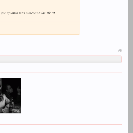
oj, que apunten mas o menos a las 10:10
e, por eso notas diferencia con respecto a cuando estas
endrá el lomo de la calle.
ndo, pégate bien al costero para echarle una mano.
#6
 Y la diferencia con respecto al suplemento es que si