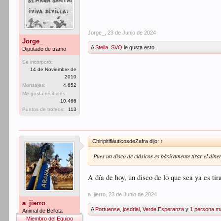
Jorge_
,
23 de Junio de 2024
Jorge_
A
Stella_SVQ
le gusta esto.
Diputado de tramo
Se incorporó:
14 de Noviembre de
2010
Mensajes:
4.652
Me gusta recibidos:
10.466
Puntos de trofeos:
113
ChiripitifláuticosdeZafra dijo:
↑
Pues un disco de clásicos es básicamente tirar el dine
A día de hoy, un disco de lo que sea ya es tira
a_jierro
,
23 de Junio de 2024
a_jierro
A
Portuense
,
josdrial
,
Verde Esperanza
y
1 persona m
Animal de Bellota
Miembro del Equipo