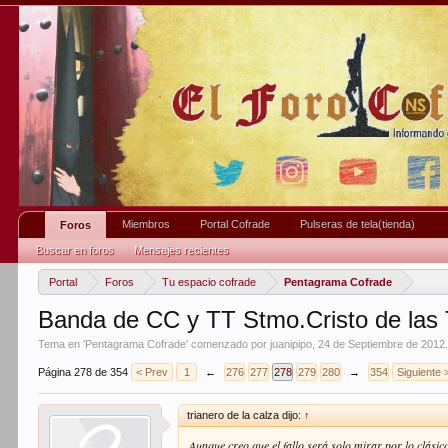
Miembros
Portal Cofrade
Pulseras de tela(tienda)
Foros
Buscar en foros
Mensajes recientes
Portal
Foros
Tu espacio cofrade
Pentagrama Cofrade
Banda de CC y TT Stmo.Cristo de las T
Tema en '
Pentagrama Cofrade
' comenzado por
juanipipo
,
24 de Septiembre de 2012
Página 278 de 354
< Prev
1
←
276
277
278
279
280
→
354
Siguiente 
trianero de la calza dijo:
↑
Aunque creo que el fallo será solo mirar por lo clási