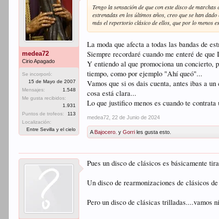
Tengo la sensación de que con este disco de marchas 
estrenadas en los últimos años, creo que se han dado 
más el repertorio clásico de ellos, que por lo menos e
La moda que afecta a todas las bandas de est
Siempre recordaré cuando me enteré de que Ll
medea72
Cirio Apagado
Y entiendo al que promociona un concierto, p
tiempo, como por ejemplo "Ahí queó"...
Se incorporó:
Vamos que si os dais cuenta, antes ibas a un 
15 de Mayo de 2007
Mensajes:
1.548
cosa está clara...
Me gusta recibidos:
Lo que justifico menos es cuando te contrata
1.931
Puntos de trofeos:
113
medea72
,
22 de Junio de 2024
Localización:
Entre Sevilla y el cielo
A
Bajocero.
y
Gorri
les gusta esto.
Pues un disco de clásicos es básicamente tira
Un disco de rearmonizaciones de clásicos de
Pero un disco de clásicas trilladas....vamos n