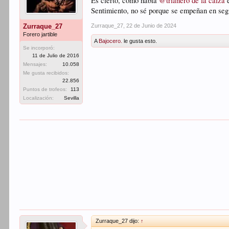
Es cierto, como habla
@trianero de la calza
e
Sentimiento, no sé porque se empeñan en seg
Zurraque_27
,
22 de Junio de 2024
Zurraque_27
Forero jartible
A
Bajocero.
le gusta esto.
Se incorporó:
11 de Julio de 2016
Mensajes:
10.058
Me gusta recibidos:
22.856
Puntos de trofeos:
113
Localización:
Sevilla
Zurraque_27 dijo:
↑