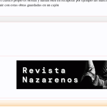
l clásico propio es bestial y harían bien en recuperar por ejemplo las mar
uir con estas obras guardadas en un cajón