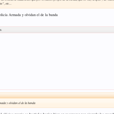
ias”, etc…
olicía Armada y olvidan el de la banda
o.
rmada y olvidan el de la banda