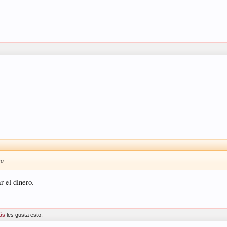
ro
r el dinero.
ás
les gusta esto.