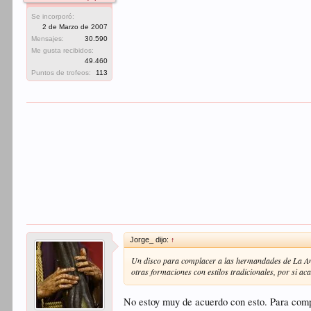
Se incorporó:
2 de Marzo de 2007
Mensajes:
30.590
Me gusta recibidos:
49.460
Puntos de trofeos:
113
Jorge_ dijo:
↑
Un disco para complacer a las hermandades de La Ama
otras formaciones con estilos tradicionales, por si ac
No estoy muy de acuerdo con esto. Para comp