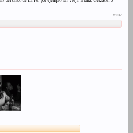
chas del disco de La Fe, por ejemplo Mi Vieja Triana, Getzabel o
#5542