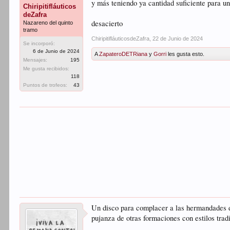
y más teniendo ya cantidad suficiente para u
Chiripitifláuticos
deZafra
desacierto
Nazareno del quinto
tramo
ChiripitifláuticosdeZafra
,
22 de Junio de 2024
Se incorporó:
6 de Junio de 2024
A
ZapateroDETRiana
y
Gorri
les gusta esto.
Mensajes:
195
Me gusta recibidos:
118
Puntos de trofeos:
43
Un disco para complacer a las hermandades d
pujanza de otras formaciones con estilos tradi