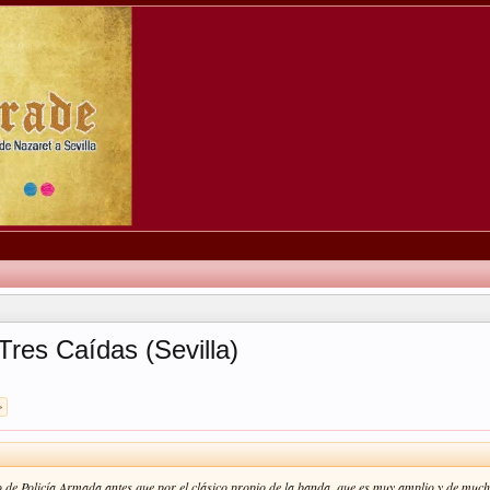
res Caídas (Sevilla)
.
>
co de Policía Armada antes que por el clásico propio de la banda, que es muy amplio y de muc