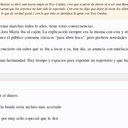
clásicas se abre una nueva etapa en Tres Caídas, creo que a partir de ahora va a ser una Ba
cuenta que los estrenos no han sido lo esperado. Con esto no digo que dejen de tocar los últim
s lo que de verdad gusta y con lo que más se identifica la gente con Tres Caídas.
renar marchas todos lo años, tiene estas consecuencias.
ora María iba al cajón. La explicación siempre era la misma con esta y otr
ues el público consume clásicos "para abrir boca", pero prefiere novedades 
concierto sin saber qué se iba a tocar y ya, hoy día, se anuncia con antelac
 una hermandad. Hay tiempo y espacios para exprimir un repertorio y que hay
r el dinero.
 la banda sería incluso más acertado
i por muy sello especial que le den