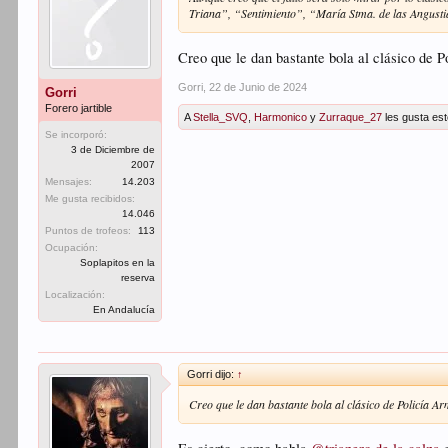
Triana”, “Sentimiento”, “María Stma. de las Angust
Creo que le dan bastante bola al clásico de P
Gorri
,
22 de Junio de 2024
Gorri
Forero jartible
A
Stella_SVQ
,
Harmonico
y
Zurraque_27
les gusta est
Se incorporó:
3 de Diciembre de
2007
Mensajes:
14.203
Me gusta recibidos:
14.046
Puntos de trofeos:
113
Ocupación:
Soplapitos en la
reserva
Localización:
En Andalucía
Gorri dijo:
↑
Creo que le dan bastante bola al clásico de Policía A