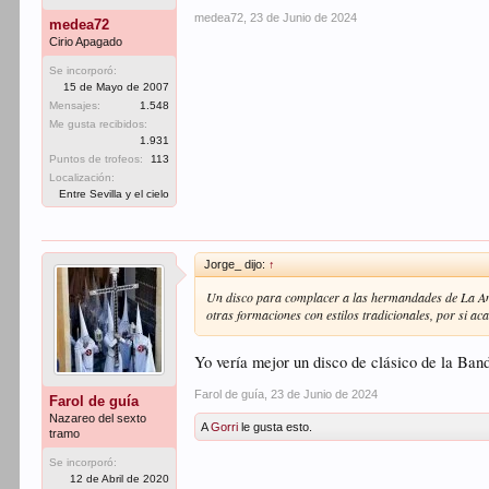
medea72
,
23 de Junio de 2024
medea72
Cirio Apagado
Se incorporó:
15 de Mayo de 2007
Mensajes:
1.548
Me gusta recibidos:
1.931
Puntos de trofeos:
113
Localización:
Entre Sevilla y el cielo
Jorge_ dijo:
↑
Un disco para complacer a las hermandades de La Ama
otras formaciones con estilos tradicionales, por si ac
Yo vería mejor un disco de clásico de la Ban
Farol de guía
,
23 de Junio de 2024
Farol de guía
Nazareo del sexto
A
Gorri
le gusta esto.
tramo
Se incorporó:
12 de Abril de 2020