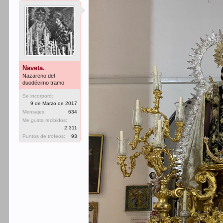
Naveta.
Nazareno del
duodécimo tramo
Se incorporó:
9 de Marzo de 2017
Mensajes:
634
Me gusta recibidos:
2.311
Puntos de trofeos:
93