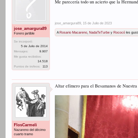
Me parecería todo un acierto que la Hermanda
jose_amargura89
,
15 de Julio de 2023
jose_amargura89
A
Rosario Macareno
,
NadaTeTurbe
y
Rococó
les gust
Forero jartible
Se incorporó:
5 de Julio de 2014
Mensajes:
9.907
Me gusta recibidos:
14.518
Puntos de trofeos:
113
Altar efímero para el Besamanos de Nuestra 
FlosCarmeli
Nazareno del décimo
cuarto tramo