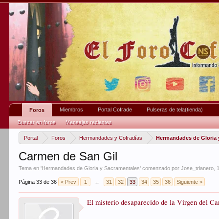
Miembros
Portal Cofrade
Pulseras de tela(tienda)
Foros
Buscar en foros
Mensajes recientes
Portal
Foros
Hermandades y Cofradías
Hermandades de Gloria 
Carmen de San Gil
Tema en '
Hermandades de Gloria y Sacramentales
' comenzado por
Jose_trianero
,
Página 33 de 36
< Prev
1
←
31
32
33
34
35
36
Siguiente >
El misterio desaparecido de la Virgen del C