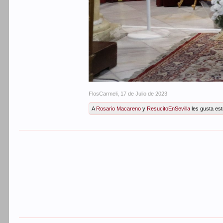
FlosCarmeli
,
17 de Julio de 2023
A
Rosario Macareno
y
ResucitoEnSevilla
les gusta est