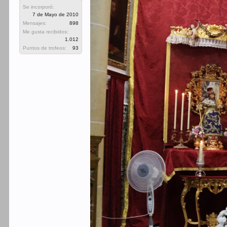
Se incorporó:
7 de Mayo de 2010
Mensajes:
898
Me gusta recibidos:
1.012
Puntos de trofeos:
93