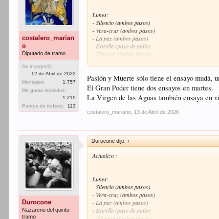
- Montesion (paso de cristo) 2 ensayos los jueves.
- Exaltación (paso de palio)
Lunes:
- Pasión (paso de cristo)
- Silencio (ambos pasos)
- Panaderos (ambos pasos)
- Vera-cruz (ambos pasos)
- Cristo de Burgos (ambos pasos)
costalero_marian
- La paz (ambos pasos)
- San Benito (paso de palio)
o
- Estrella (paso de palio)
-Las Aguas (Ambos pasos)
- Hiniesta (ambos pasos)
Diputado de tramo
29 de Abril de 2025
Rep
Se incorporó:
Martes:
12 de Abril de 2022
- Pasión y muerte
Pasión y Muerte sólo tiene el ensayo mudá, un
Mensajes:
1.757
- Santa cruz (ambos pasos)
El Gran Poder tiene dos ensayos en martes.
Me gusta recibidos:
- San José obrero (ambos pasos)
La Virgen de las Aguas también ensaya en vi
1.219
- Cerro (nazareno y palio) también en sábados.
Puntos de trofeos:
113
- Cristo de la Sangre
costalero_mariano
,
13 de Abril de 2026
Miércoles:
- Divina misericordia
- Estudiantes (ambos pasos)
Durocone dijo:
↑
Jueves:
Actualizo :
- Penas de San Vicente (ambos pasos)
- Montserrat (ambos pasos)
- Cena (paso de cristo)
Lunes:
- Montesion (paso de cristo) dos ensayos en domingo.
- Silencio (ambos pasos)
- Carretería (paso de cristo)
- Vera-cruz (ambos pasos)
- La O (ambos pasos)
Durocone
- La paz (ambos pasos)
- Estrella (paso de palio)
Nazareno del quinto
tramo
Viernes:
- Hiniesta (ambos pasos)