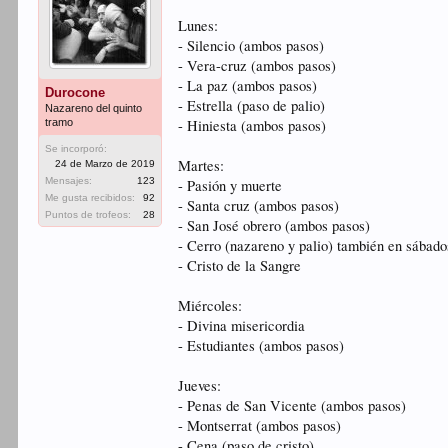
Lunes:
- Silencio (ambos pasos)
- Vera-cruz (ambos pasos)
- La paz (ambos pasos)
Durocone
- Estrella (paso de palio)
Nazareno del quinto
tramo
- Hiniesta (ambos pasos)
Se incorporó:
Martes:
24 de Marzo de 2019
Mensajes:
123
- Pasión y muerte
Me gusta recibidos:
92
- Santa cruz (ambos pasos)
Puntos de trofeos:
28
- San José obrero (ambos pasos)
- Cerro (nazareno y palio) también en sábado
- Cristo de la Sangre
Miércoles:
- Divina misericordia
- Estudiantes (ambos pasos)
Jueves:
- Penas de San Vicente (ambos pasos)
- Montserrat (ambos pasos)
- Cena (paso de cristo)