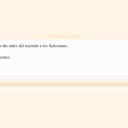
Haz clic para expandir...
 día antes del traslado a los Salesianos.
ernes.