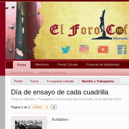
Miembros
Portal Cofrade
Pulseras de tela(tienda)
Foros
Buscar en foros
Mensajes recientes
Portal
Foros
Tu espacio cofrade
Martillo y Trabajadera
Día de ensayo de cada cuadrilla
Tema en '
Martillo y Trabajadera
' comenzado por
Durocone
,
21 de Abril de 2019
.
Página 2 de 2
< Prev
1
2
Actualizo :