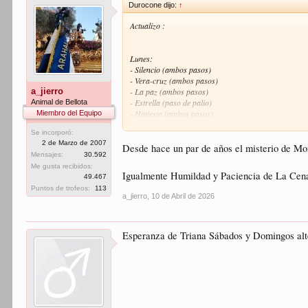
Durocone dijo:
↑
Actualizo :
Lunes:
- Silencio (ambos pasos)
- Vera-cruz (ambos pasos)
a_jierro
- La paz (ambos pasos)
- Estrella (paso de palio)
Animal de Bellota
- Hiniesta (ambos pasos)
Miembro del Equipo
Se incorporó:
Martes:
2 de Marzo de 2007
- Pasión y muerte
Desde hace un par de años el misterio de Mon
Mensajes:
30.592
- Santa cruz (ambos pasos)
Me gusta recibidos:
- San José obrero (ambos pasos)
Igualmente Humildad y Paciencia de La Cena s
49.467
- Cerro (nazareno y palio) también en sábados.
Puntos de trofeos:
113
- Cristo de la Sangre
a_jierro
,
10 de Abril de 2026
Miércoles:
- Divina misericordia
Esperanza de Triana Sábados y Domingos alte
- Estudiantes (ambos pasos)
Jueves:
- Penas de San Vicente (ambos pasos)
- Montserrat (ambos pasos)
- Cena (paso de cristo)
- Montesion (paso de cristo) dos ensayos en domingo.