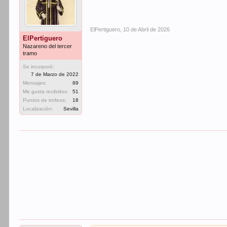
ElPertiguero
,
10 de Abril de 2026
ElPertiguero
Nazareno del tercer
tramo
Se incorporó:
7 de Marzo de 2022
Mensajes:
89
Me gusta recibidos:
51
Puntos de trofeos:
18
Localización:
Sevilla