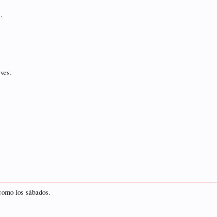
.
eves.
 como los sábados.