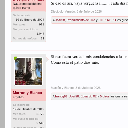
Si eso es asi, vaya vergüenza........ cada día 
Nazareno del décimo
quinto tramo
Discipulo_Amado
,
8 de Julio de 2026
Se incorporó:
16 de Enero de 2024
A
Josii98
,
Prendimiento de Oro
y
COR-AGRU
les gust
Mensajes:
931
Me gusta recibidos:
1.044
Puntos de trofeos:
93
Si eso fuera verdad, mis condolencias a la p
Como está el patio dios mío.
Marrón y Blanco
,
8 de Julio de 2026
Marrón y Blanco
A
frandg91
,
Josii98
,
Eduardo 02
y
5 otros
les gusta es
ergallito
Se incorporó:
12 de Octubre de 2019
Mensajes:
8.772
Me gusta recibidos:
9.543
Puntos de trofeos:
113