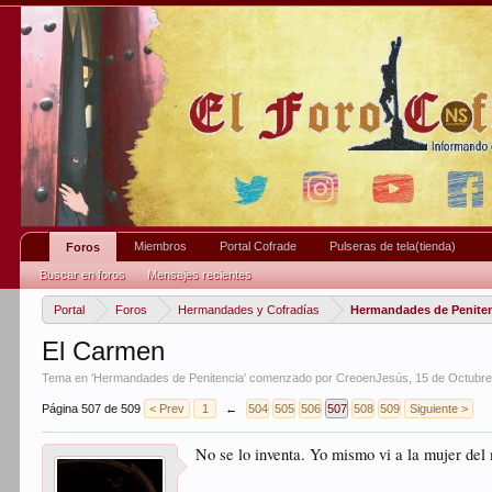
Miembros
Portal Cofrade
Pulseras de tela(tienda)
Foros
Buscar en foros
Mensajes recientes
Portal
Foros
Hermandades y Cofradías
Hermandades de Penite
El Carmen
Tema en '
Hermandades de Penitencia
' comenzado por
CreoenJesús
,
15 de Octubre
Página 507 de 509
< Prev
1
←
504
505
506
507
508
509
Siguiente >
No se lo inventa. Yo mismo vi a la mujer del