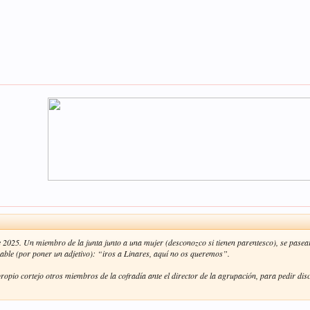
e 2025. Un miembro de la junta junto a una mujer (desconozco si tienen parentesco), se pase
ble (por poner un adjetivo): “iros a Linares, aquí no os queremos”.
l propio cortejo otros miembros de la cofradía ante el director de la agrupación, para pedir di