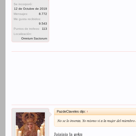
Se incorporó:
12 de Octubre de 2019
Mensajes:
8.772
Me gusta recibidos:
9.543
Puntos de trofeos:
113
Localización:
Omnium Sactorum
PazdeClaveles dijo:
↑
No se lo inventa. Yo mismo vi a la mujer del miembro
Jajajaja la goku