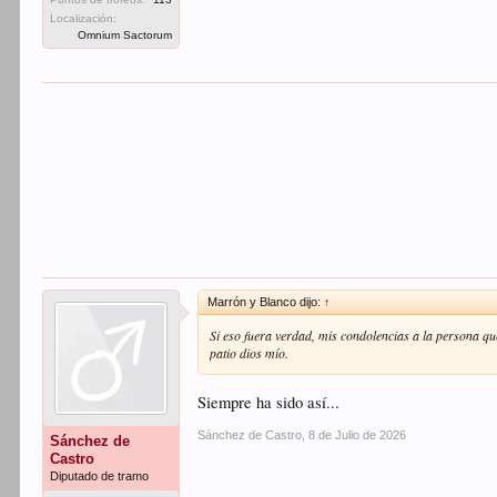
Localización:
Omnium Sactorum
Marrón y Blanco dijo:
↑
Si eso fuera verdad, mis condolencias a la persona qu
patio dios mío.
Siempre ha sido así...
Sánchez de Castro
,
8 de Julio de 2026
Sánchez de
Castro
Diputado de tramo