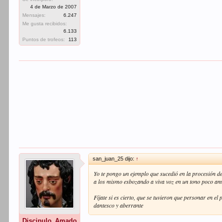
4 de Marzo de 2007
Mensajes:
6.247
Me gusta recibidos:
6.133
Puntos de trofeos:
113
san_juan_25 dijo:
↑
Yo te pongo un ejemplo que sucedió en la procesión d
a los mismo esbozando a viva voz en un tono poco ama
Fíjate si es cierto, que se tuvieron que personar en e
dantesco y aberrante
Discipulo_Amado