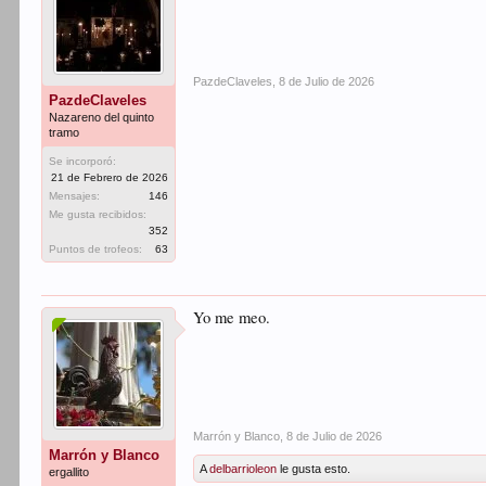
PazdeClaveles
,
8 de Julio de 2026
PazdeClaveles
Nazareno del quinto
tramo
Se incorporó:
21 de Febrero de 2026
Mensajes:
146
Me gusta recibidos:
352
Puntos de trofeos:
63
Yo me meo.
Marrón y Blanco
,
8 de Julio de 2026
Marrón y Blanco
A
delbarrioleon
le gusta esto.
ergallito