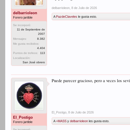
delbarrioleon
,
8 de Julio de 2026
delbarrioleon
A
PazdeClaveles
le gusta esto.
Forero jartible
Se incorporó:
11 de Septiembre de
2007
Mensajes:
8.382
Me gusta recibidos:
4.404
Puntos de trofeos:
113
Localización:
San José obrero
Puede parecer gracioso, pero a veces los se
El_Postigo
,
8 de Julio de 2026
El_Postigo
A
+MASS
y
delbarrioleon
les gusta esto.
Forero jartible
Se incorporó: