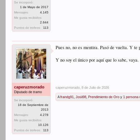
Se incorporó:
1 de Mayo de 2017
Mensajes:
4.145
Me gusta recibidos:
2.644
Puntos de trofeos:
113
Pues no, no es mentira. Pasó de vuelta. Y te 
Y no soy el único por aquí que lo sabe, vaya.
caperuzmorado
caperuzmorado
,
8 de Julio de 2026
Diputado de tramo
A
frandg91
,
Josii98
,
Prendimiento de Oro
y
1 persona
Se incorporó:
18 de Septiembre de
2013
Mensajes:
4.278
Me gusta recibidos:
10.126
Puntos de trofeos:
113