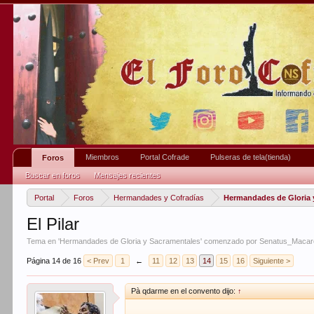
Miembros
Portal Cofrade
Pulseras de tela(tienda)
Foros
Buscar en foros
Mensajes recientes
Portal
Foros
Hermandades y Cofradías
Hermandades de Gloria 
El Pilar
Tema en '
Hermandades de Gloria y Sacramentales
' comenzado por
Senatus_Macar
Página 14 de 16
< Prev
1
←
11
12
13
14
15
16
Siguiente >
Pà qdarme en el convento dijo:
↑