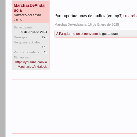
MarchasDeAndal
ucia
Para aportaciones de audios (en mp3):
march
Nazareo del sexto
tramo
MarchasDeAndalucia
,
16 de Enero de 2025
Se incorporó:
29 de Abril de 2024
A
Pà qdarme en el convento
le gusta esto.
Mensajes:
226
Me gusta recibidos:
152
Puntos de trofeos:
43
Página web:
https://youtube.com/@
MarchasdeAndalucia