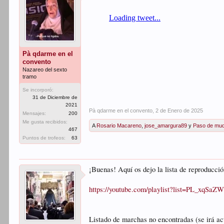
Pà qdarme en el
convento
Nazareo del sexto
tramo
Se incorporó:
31 de Diciembre de
2021
Pà qdarme en el convento
,
2 de Enero de 2025
Mensajes:
200
Me gusta recibidos:
A
Rosario Macareno
,
jose_amargura89
y
Paso de mu
467
Puntos de trofeos:
63
¡Buenas! Aquí os dejo la lista de reproducc
https://youtube.com/playlist?list=PL_x
Listado de marchas no encontradas (se irá ac