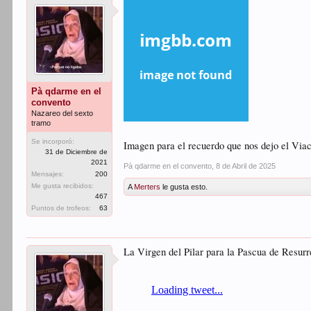
Pà qdarme en el
convento
Nazareo del sexto
tramo
Se incorporó:
Imagen para el recuerdo que nos dejo el Viac
31 de Diciembre de
2021
Pà qdarme en el convento
,
8 de Abril de 2025
Mensajes:
200
Me gusta recibidos:
A
Merters
le gusta esto.
467
Puntos de trofeos:
63
La Virgen del Pilar para la Pascua de Resurr