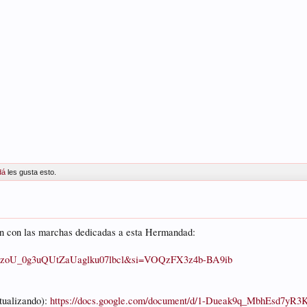
dá
les gusta esto.
ión con las marchas dedicadas a esta Hermandad:
qSaZWzoU_0g3uQUtZaUaglku07lbcl&si=VOQzFX3z4b-BA9ib
tualizando):
https://docs.google.com/document/d/1-Dueak9q_MbhEsd7yR