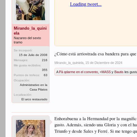
Mirando_la_quini
ela
Nazareo del sexto
tramo
Se incorporó:
¿Cómo está arriostrada esa bandera para que 
15 de Julio de 2008
Mensajes:
216
Mirando_la_quiniela
,
15 de Diciembre de 2024
Me gusta recibidos:
355
A
Pà qdarme en el convento
,
+MASS
y
Bautis
les gust
Puntos de trofeos:
63
Ocupación:
Administrativo en la
Casa Pilatos
Localización:
El arco restaurado
Enhorabuena a la Hermandad por la magnífica 
gusto. Además, siendo una Gloria y con el has
Triunfo y desde Sales y Ferré. Si me tengo 