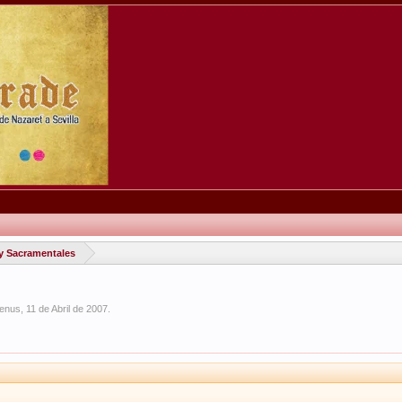
y Sacramentales
enus
,
11 de Abril de 2007
.