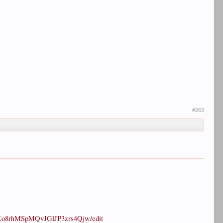
#263
3Ko8rhMSpMQvJGlJP3zrs4Qjw/edit