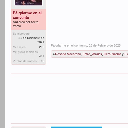
Pà qdarme en el
convento
Nazareo del sexto
tramo
Se incorporó:
31 de Diciembre de
2021
Pà qdarme en el convento
,
26 de Febrero de 2025
Mensajes:
200
Me gusta recibidos:
A
Rosario Macareno
,
Entre_Varales
,
Cera-tiniebla
y
3 
467
Puntos de trofeos:
63