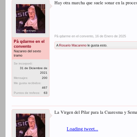
Hay otra marcha que suele sonar en la proces
Pà qdarme en el convento
,
16 de Enero de 2025
Pà qdarme en el
A
Rosario Macareno
le gusta esto.
convento
Nazareo del sexto
tramo
Se incorporó:
31 de Diciembre de
2021
Mensajes:
200
Me gusta recibidos:
467
Puntos de trofeos:
63
La Virgen del Pilar para la Cuaresma y Sem