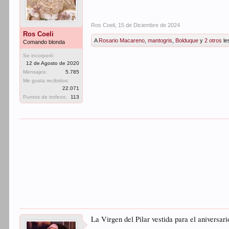
Ros Coeli
,
15 de Diciembre de 2024
Ros Coeli
A
Rosario Macareno
,
mantogris
,
Bolduque
y
2 otros
le
Comando blonda
Se incorporó:
12 de Agosto de 2020
Mensajes:
5.785
Me gusta recibidos:
22.071
Puntos de trofeos:
113
La Virgen del Pilar vestida para el aniversar