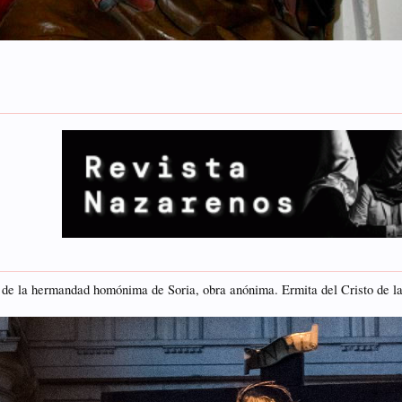
', de la hermandad homónima de Soria, obra anónima. Ermita del Cristo de 