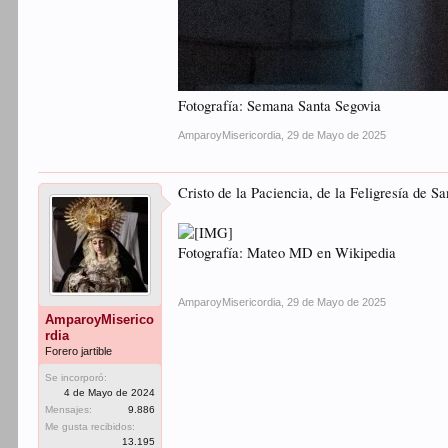
Fotografía: Semana Santa Segovia
AmparoyMisericordia
,
29 de Mayo de 2025
Cristo de la Paciencia, de la Feligresía de 
Fotografía: Mateo MD en Wikipedia
AmparoyMisericordia
,
29 de Mayo de 2025
AmparoyMiserico
rdia
Forero jartible
Se incorporó:
4 de Mayo de 2024
Mensajes:
9.886
Me gusta recibidos:
13.195