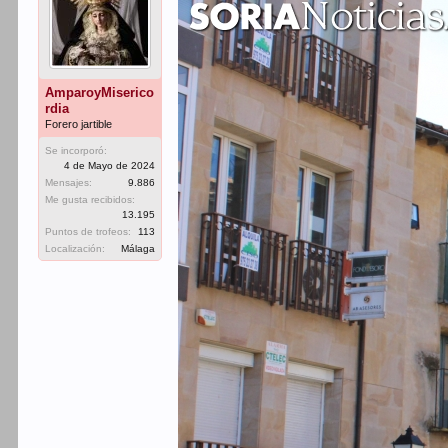
AmparoyMiserico
rdia
Forero jartible
Se incorporó:
4 de Mayo de 2024
Mensajes:
9.886
Me gusta recibidos:
13.195
Puntos de trofeos:
113
Localización:
Málaga