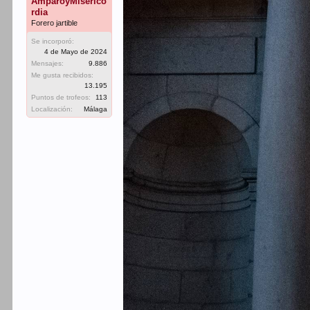
AmparoyMiserico
rdia
Forero jartible
Se incorporó:
4 de Mayo de 2024
Mensajes:
9.886
Me gusta recibidos:
13.195
Puntos de trofeos:
113
Localización:
Málaga