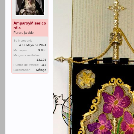
AmparoyMiserico
rdia
Forero jartible
Se incorporó:
4 de Mayo de 2024
Mensajes:
9.886
Me gusta recibidos:
13.195
Puntos de trofeos:
113
Localización:
Málaga