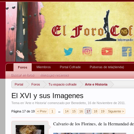
Miembros
Portal Cofrade
Pulseras de tela(tienda)
Foros
Buscar en foros
Mensajes recientes
Portal
Foros
Tu espacio cofrade
Arte e Historia
El XVI y sus Imagenes
Tema en '
Arte e Historia
' comenzado por
Benedetto
,
16 de Noviembre de 2011
.
Página 17 de 19
< Prev
1
←
14
15
16
17
18
19
Siguiente >
Calvario de los Florines, de la Hermandad de 