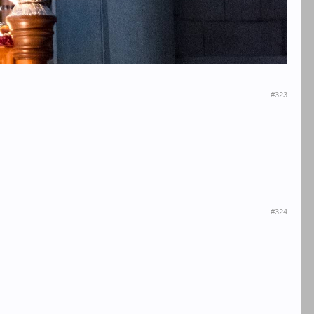
#323
#324