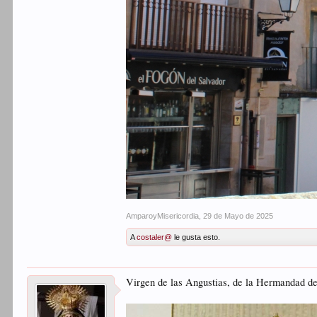
AmparoyMisericordia
,
29 de Mayo de 2025
A
costaler@
le gusta esto.
Virgen de las Angustias, de la Hermandad d