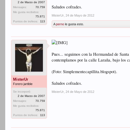
2 de Marzo de 2007
Saludos cofrades.
Mensajes:
70.759
Me gusta recibidos:
MisterUr
,
24 de Mayo de 2012
75.871
Puntos de trofeos:
113
A
perno
le gusta esto.
Pues... seguimos con la Hermandad de Santa C
contemplamos por la calle Laraña, bajo los cab
(Foto: Simplementecapillita.blogspot).
MisterUr
Saludos cofrades.
Forero jartible
Se incorporó:
MisterUr
,
24 de Mayo de 2012
2 de Marzo de 2007
Mensajes:
70.759
Me gusta recibidos:
75.871
Puntos de trofeos:
113