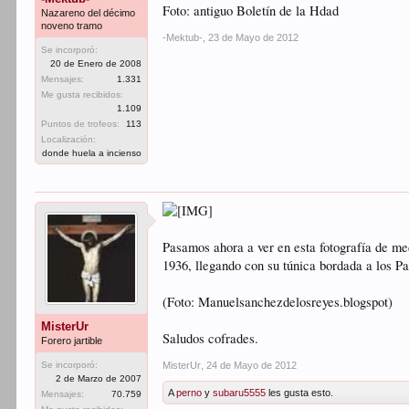
Foto: antiguo Boletín de la Hdad
Nazareno del décimo
noveno tramo
-Mektub-
,
23 de Mayo de 2012
Se incorporó:
20 de Enero de 2008
Mensajes:
1.331
Me gusta recibidos:
1.109
Puntos de trofeos:
113
Localización:
donde huela a incienso
Pasamos ahora a ver en esta fotografía de me
1936, llegando con su túnica bordada a los P
(Foto: Manuelsanchezdelosreyes.blogspot)
MisterUr
Saludos cofrades.
Forero jartible
Se incorporó:
MisterUr
,
24 de Mayo de 2012
2 de Marzo de 2007
A
perno
y
subaru5555
les gusta esto.
Mensajes:
70.759