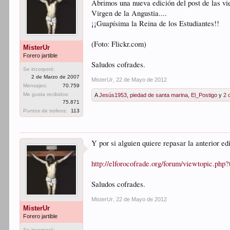
Abrimos una nueva edición del post de las vie
Virgen de la Angustia....
¡¡Guapísima la Reina de los Estudiantes!!
(Foto: Flickr.com)
MisterUr
Forero jartible
Saludos cofrades.
Se incorporó:
2 de Marzo de 2007
MisterUr
,
22 de Mayo de 2012
Mensajes:
70.759
Me gusta recibidos:
A
Jesús1953
,
piedad de santa marina
,
El_Postigo
y
2 
75.871
Puntos de trofeos:
113
Y por si alguien quiere repasar la anterior 
http://elforocofrade.org/forum/viewtopic.php
Saludos cofrades.
MisterUr
,
22 de Mayo de 2012
MisterUr
Forero jartible
Se incorporó: