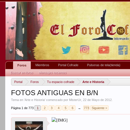
Miembros
Portal Cofrade
Pulseras de tela(tienda)
Foros
Buscar en foros
Mensajes recientes
Portal
Foros
Tu espacio cofrade
Arte e Historia
FOTOS ANTIGUAS EN B/N
Tema en '
Arte e Historia
' comenzado por
MisterUr
,
22 de Mayo de 2012
.
Página 1 de 773
1
2
3
4
5
6
→
773
Siguiente >