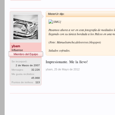
MisterUr dijo:
Pasamos ahora a ver en esta fotografía de mediados l
llegando con su túnica bordada a los Palcos en una m
(Foto: Manuelsanchezdelosreyes.blogspot)
ybam
Saludos cofrades.
Influense
Miembro del Equipo
Impresionante. Me la llevo!
Se incorporó:
2 de Marzo de 2007
ybam
,
25 de Mayo de 2012
Mensajes:
32.226
Me gusta recibidos:
45.968
Puntos de trofeos:
113