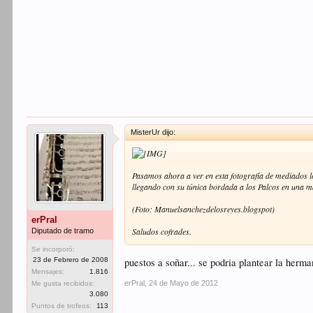
MisterUr dijo:
Pasamos ahora a ver en esta fotografía de mediados l
llegando con su túnica bordada a los Palcos en una m
(Foto: Manuelsanchezdelosreyes.blogspot)
erPral
Saludos cofrades.
Diputado de tramo
Se incorporó:
puestos a soñar... se podria plantear la herm
23 de Febrero de 2008
Mensajes:
1.816
erPral
,
24 de Mayo de 2012
Me gusta recibidos:
3.080
Puntos de trofeos:
113