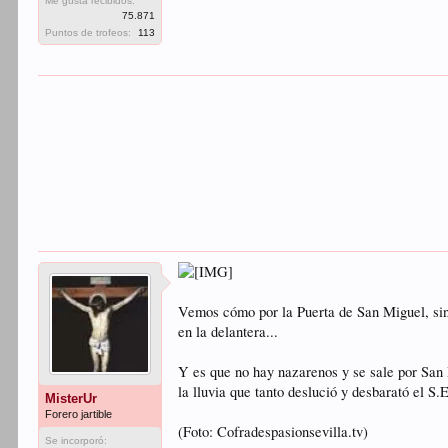
Me gusta recibidos:
75.871
Puntos de trofeos:
113
Vemos cómo por la Puerta de San Miguel, sin
en la delantera...
Y es que no hay nazarenos y se sale por San 
la lluvia que tanto deslució y desbarató el S.
MisterUr
Forero jartible
(Foto: Cofradespasionsevilla.tv)
Se incorporó: