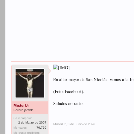
En altar mayor de San Nicolás, vemos a la 
(Foto: Facebook).
Saludos cofrades.
MisterUr
Forero jartible
-
Se incorporó:
2 de Marzo de 2007
MisterUr
,
3 de Junio de 2026
Mensajes:
70.759
Me gusta recibidos: