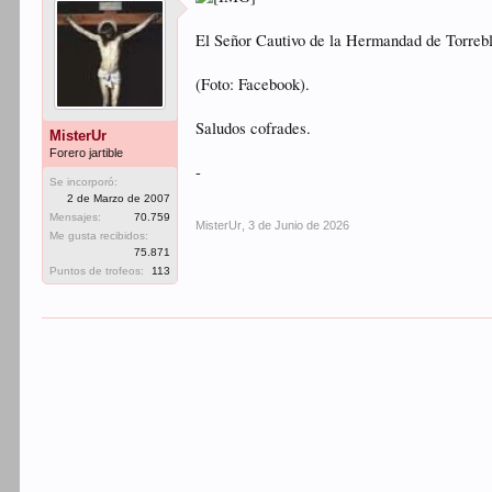
El Señor Cautivo de la Hermandad de Torrebl
(Foto: Facebook).
Saludos cofrades.
MisterUr
Forero jartible
-
Se incorporó:
2 de Marzo de 2007
Mensajes:
70.759
MisterUr
,
3 de Junio de 2026
Me gusta recibidos:
75.871
Puntos de trofeos:
113