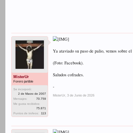
Ya ataviado su paso de palio, vemos sobre e
(Foto: Facebook).
Saludos cofrades.
MisterUr
Forero jartible
-
Se incorporó:
2 de Marzo de 2007
MisterUr
,
3 de Junio de 2026
Mensajes:
70.759
Me gusta recibidos:
75.871
Puntos de trofeos:
113