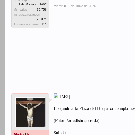
2 de Marzo de 2007
MisterUr
,
1 de Junio de 2026
Mensajes:
70.759
Me gusta recibidos:
75.871
Puntos de trofeos:
113
Llegando a la Plaza del Duque contemplamos 
(Foto: Periodista cofrade).
Saludos.
MisterUr