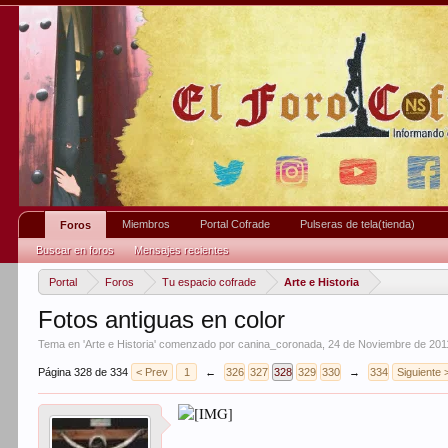
Miembros
Portal Cofrade
Pulseras de tela(tienda)
Foros
Buscar en foros
Mensajes recientes
Portal
Foros
Tu espacio cofrade
Arte e Historia
Fotos antiguas en color
Tema en '
Arte e Historia
' comenzado por
canina_coronada
,
24 de Noviembre de 201
Página 328 de 334
< Prev
1
←
326
327
328
329
330
→
334
Siguiente 