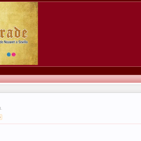
1
.
>