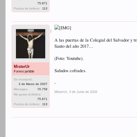
75.871
Puntos de trofeos:
113
A las puertas de la Colegial del Salvador y 
Santo del año 2017…
(Foto: Youtube).
MisterUr
Saludos cofrades.
Forero jartible
Se incorporó:
-
2 de Marzo de 2007
Mensajes:
70.759
MisterUr
,
3 de Junio de 2026
Me gusta recibidos:
75.871
Puntos de trofeos:
113