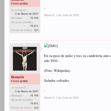
Forero jartible
-
Se incorporó:
2 de Marzo de 2007
MisterUr
,
1 de Junio de 2026
Mensajes:
70.759
Me gusta recibidos:
75.871
Puntos de trofeos:
113
En su paso de palio y tras su candelería aún 
año 2010…
(Foto: Wikipedia).
MisterUr
Saludos cofrades.
Forero jartible
Se incorporó:
-
2 de Marzo de 2007
Mensajes:
70.759
MisterUr
,
1 de Junio de 2026
Me gusta recibidos:
75.871
Puntos de trofeos:
113