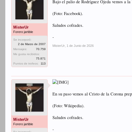
Bajo el palio de Rodríguez Ojeda vemos a la
(Foto: Facebook).
Saludos cofrades.
MisterUr
Forero jartible
-
Se incorporó:
2 de Marzo de 2007
MisterUr
,
1 de Junio de 2026
Mensajes:
70.759
Me gusta recibidos:
75.871
Puntos de trofeos:
113
En su paso vemos al Cristo de la Corona prep
(Foto: Wikipedia).
Saludos cofrades.
MisterUr
Forero jartible
-
Se incorporó: