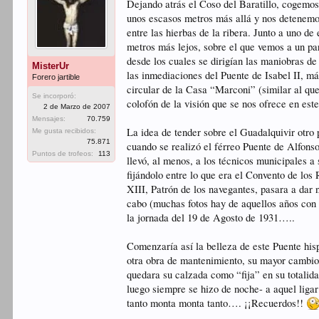
Dejando atrás el Coso del Baratillo, cogem
unos escasos metros más allá y nos detenemos 
entre las hierbas de la ribera. Junto a uno d
metros más lejos, sobre el que vemos a un pa
desde los cuales se dirigían las maniobras de
MisterUr
las inmediaciones del Puente de Isabel II, m
Forero jartible
circular de la Casa “Marconi” (similar al qu
Se incorporó:
colofón de la visión que se nos ofrece en es
2 de Marzo de 2007
Mensajes:
70.759
La idea de tender sobre el Guadalquivir otro 
Me gusta recibidos:
75.871
cuando se realizó el férreo Puente de Alfons
Puntos de trofeos:
113
llevó, al menos, a los técnicos municipales a
fijándolo entre lo que era el Convento de los
XIII, Patrón de los navegantes, pasara a dar
cabo (muchas fotos hay de aquellos años con 
la jornada del 19 de Agosto de 1931…..
Comenzaría así la belleza de este Puente hi
otra obra de mantenimiento, su mayor cambio 
quedara su calzada como “fija” en su totalid
luego siempre se hizo de noche- a aquel liga
tanto monta monta tanto…. ¡¡Recuerdos!!