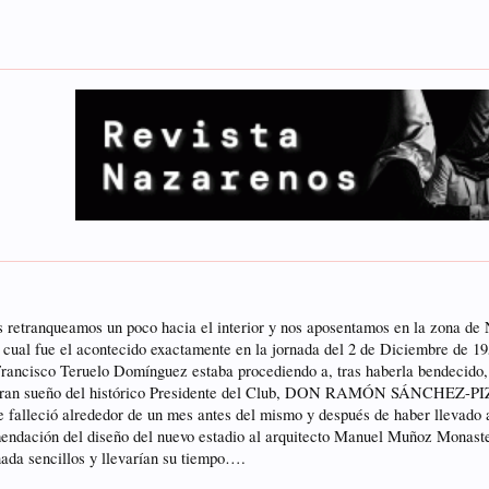
s retranqueamos un poco hacia el interior y nos aposentamos en la zona d
ar, cual fue el acontecido exactamente en la jornada del 2 de Diciembre de 
n Francisco Teruelo Domínguez estaba procediendo a, tras haberla bend
an sueño del histórico Presidente del Club, DON RAMÓN SÁNCHEZ-PIZJU
lleció alrededor de un mes antes del mismo y después de haber llevado a c
endación del diseño del nuevo estadio al arquitecto Manuel Muñoz Monaster
ada sencillos y llevarían su tiempo….