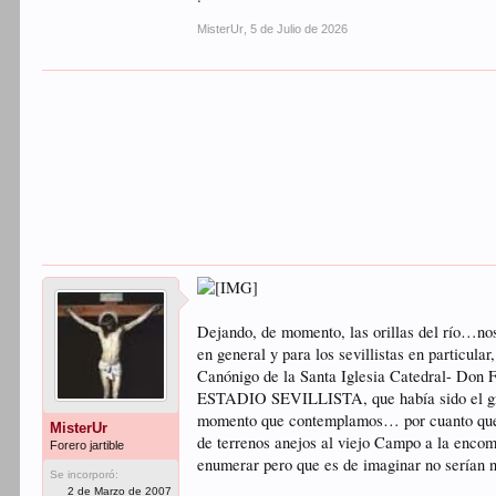
MisterUr
,
5 de Julio de 2026
Dejando, de momento, las orillas del río…no
en general y para los sevillistas en particul
Canónigo de la Santa Iglesia Catedral- Do
ESTADIO SEVILLISTA, que había sido el gr
momento que contemplamos… por cuanto que fa
MisterUr
de terrenos anejos al viejo Campo a la encom
Forero jartible
enumerar pero que es de imaginar no serían n
Se incorporó:
2 de Marzo de 2007