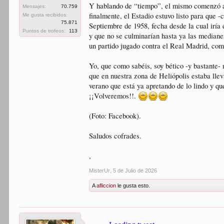
Y hablando de “tiempo”, el mismo comenzó a co
Mensajes:
70.759
finalmente, el Estadio estuvo listo para que -
Me gusta recibidos:
75.871
Septiembre de 1958, fecha desde la cual iría
Puntos de trofeos:
113
y que no se culminarían hasta ya las mediane
un partido jugado contra el Real Madrid, com
Yo, que como sabéis, soy bético -y bastante-
que en nuestra zona de Heliópolis estaba l
verano que está ya apretando de lo lindo y q
¡¡Volveremos!!.
(Foto: Facebook).
Saludos cofrades.
,
MisterUr
,
5 de Julio de 2026
A
afliccion
le gusta esto.