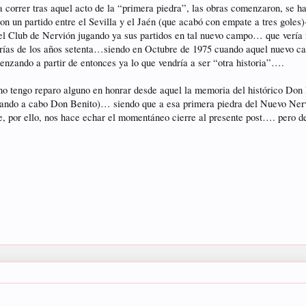
rrer tras aquel acto de la “primera piedra”, las obras comenzaron, se habil
con un partido entre el Sevilla y el Jaén (que acabó con empate a tres goles)
 el Club de Nervión jugando ya sus partidos en tal nuevo campo… que vería 
rías de los años setenta…siendo en Octubre de 1975 cuando aquel nuevo cam
enzando a partir de entonces ya lo que vendría a ser “otra historia”….
 no tengo reparo alguno en honrar desde aquel la memoria del histórico Do
levando a cabo Don Benito)… siendo que a esa primera piedra del Nuevo Ne
ue, por ello, nos hace echar el momentáneo cierre al presente post…. pero d