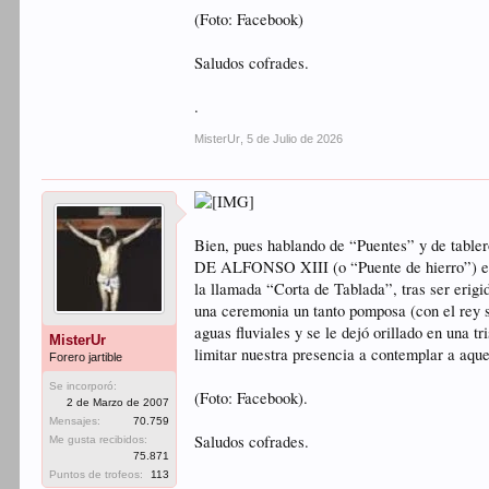
(Foto: Facebook)
Saludos cofrades.
.
MisterUr
,
5 de Julio de 2026
Bien, pues hablando de “Puentes” y de table
DE ALFONSO XIII (o “Puente de hierro”) en pl
la llamada “Corta de Tablada”, tras ser erig
una ceremonia un tanto pomposa (con el rey su
aguas fluviales y se le dejó orillado en una
MisterUr
limitar nuestra presencia a contemplar a aq
Forero jartible
Se incorporó:
(Foto: Facebook).
2 de Marzo de 2007
Mensajes:
70.759
Saludos cofrades.
Me gusta recibidos:
75.871
Puntos de trofeos:
113
.