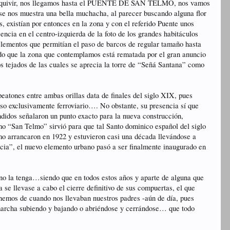
Guadalquivir, nos llegamos hasta el PUENTE DE SAN TELMO, nos vamos
l se nos muestra una bella muchacha, al parecer buscando alguna flor
, existían por entonces en la zona y con el referido Puente unos
ncia en el centro-izquierda de la foto de los grandes habitáculos
s elementos que permitían el paso de barcos de regular tamaño hasta
endo que la zona que contemplamos está rematada por el gran anuncio
s tejados de las cuales se aprecia la torre de “Señá Santana” como
peatones entre ambas orillas data de finales del siglo XIX, pues
so exclusivamente ferroviario…. No obstante, su presencia sí que
endidos señalaron un punto exacto para la nueva construcción,
omo “San Telmo” sirvió para que tal Santo dominico español del siglo
smo arrancaron en 1922 y estuvieron casi una década llevándose a
ncia”, el nuevo elemento urbano pasó a ser finalmente inaugurado en
no la tenga…siendo que en todos estos años y aparte de alguna que
se llevase a cabo el cierre definitivo de sus compuertas, el que
nemos de cuando nos llevaban nuestros padres -aún de día, pues
n marcha subiendo y bajando o abriéndose y cerrándose… que todo