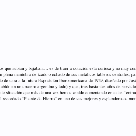
ros que subían y bajaban…. es de traer a colación esta curiosa y no muy c
ena maniobra de izado o echado de sus metálicos tableros centrales, para f
ido de cara a la futura Exposición Iberoamericana de 1929, diseñado por J
bido en un crucero argentino y todo) y que, tras bastantes años de servicio
 triste situación que más de una vez hemos venido comentando en estas “ent
uel recordado “Puente de Hierro” en uno de sus mejores y esplendorosos 