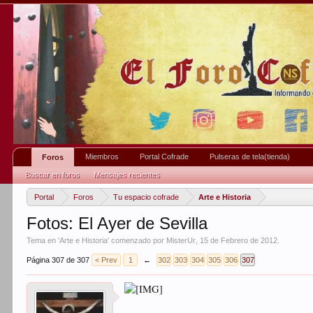
Miembros
Portal Cofrade
Pulseras de tela(tienda)
Foros
Buscar en foros
Mensajes recientes
Portal
Foros
Tu espacio cofrade
Arte e Historia
Fotos: El Ayer de Sevilla
Tema en '
Arte e Historia
' comenzado por
MisterUr
,
15 de Febrero de 2012
.
Página 307 de 307
< Prev
1
←
302
303
304
305
306
307