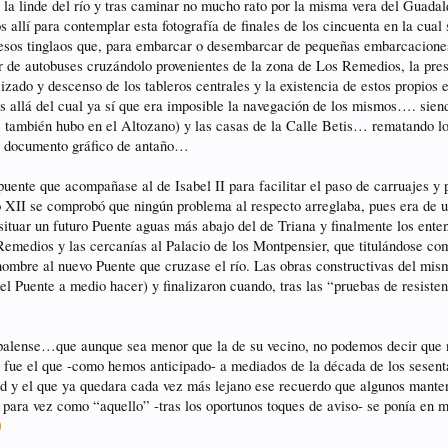
os la linde del río y tras caminar no mucho rato por la misma vera del 
allí para contemplar esta fotografía de finales de los cincuenta en la cua
e esos tinglaos que, para embarcar o desembarcar de pequeñas embarcaciones
r de autobuses cruzándolo provenientes de la zona de Los Remedios, la prese
 izado y descenso de los tableros centrales y la existencia de estos propio
ás allá del cual ya sí que era imposible la navegación de los mismos…. si
e también hubo en el Altozano) y las casas de la Calle Betis… rematando lo
te documento gráfico de antaño…
puente que acompañase al de Isabel II para facilitar el paso de carruajes y 
o XII se comprobó que ningún problema al respecto arreglaba, pues era de u
 situar un futuro Puente aguas más abajo del de Triana y finalmente los ent
 Remedios y las cercanías al Palacio de los Montpensier, que titulándose c
 nombre al nuevo Puente que cruzase el río. Las obras constructivas del mi
el Puente a medio hacer) y finalizaron cuando, tras las “pruebas de resiste
spalense…que aunque sea menor que la de su vecino, no podemos decir que 
fue el que -como hemos anticipado- a mediados de la década de los sesenta 
ad y el que ya quedara cada vez más lejano ese recuerdo que algunos mante
r para vez como “aquello” -tras los oportunos toques de aviso- se ponía e