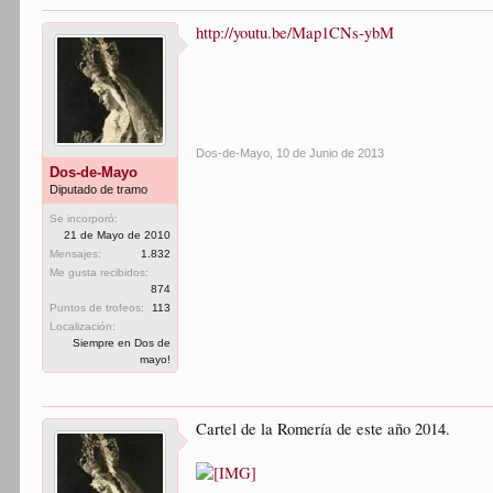
http://youtu.be/Map1CNs-ybM
Dos-de-Mayo
,
10 de Junio de 2013
Dos-de-Mayo
Diputado de tramo
Se incorporó:
21 de Mayo de 2010
Mensajes:
1.832
Me gusta recibidos:
874
Puntos de trofeos:
113
Localización:
Siempre en Dos de
mayo!
Cartel de la Romería de este año 2014.