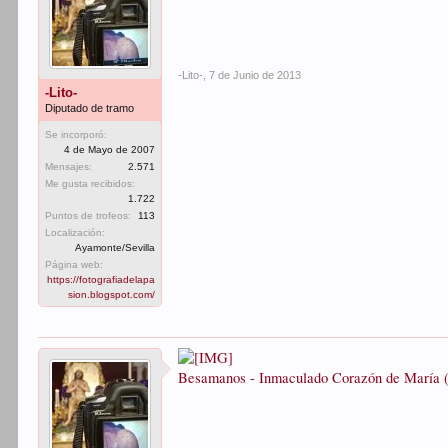
-Lito-
,
7 de Junio de 2013
-Lito-
Diputado de tramo
Se incorporó:
4 de Mayo de 2007
Mensajes:
2.571
Me gusta recibidos:
1.722
Puntos de trofeos:
113
Localización:
Ayamonte/Sevilla
Página web:
https://fotografiadelapa
sion.blogspot.com/
Besamanos - Inmaculado Corazón de María (T