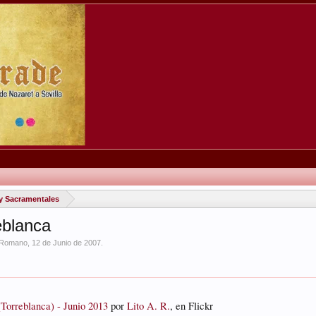
y Sacramentales
eblanca
rRomano
,
12 de Junio de 2007
.
orreblanca) - Junio 2013
por
Lito A. R.
, en Flickr