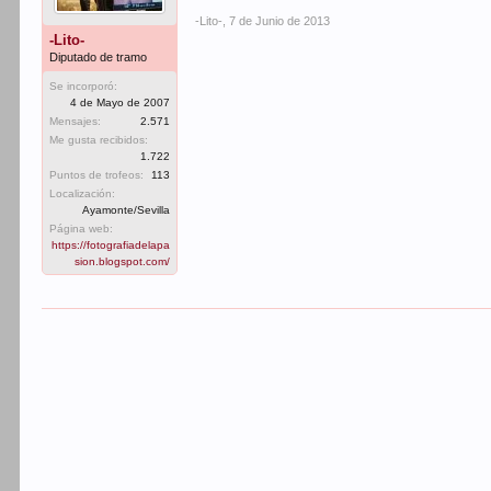
-Lito-
,
7 de Junio de 2013
-Lito-
Diputado de tramo
Se incorporó:
4 de Mayo de 2007
Mensajes:
2.571
Me gusta recibidos:
1.722
Puntos de trofeos:
113
Localización:
Ayamonte/Sevilla
Página web:
https://fotografiadelapa
sion.blogspot.com/