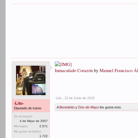
Inmaculado Corazón
by
Manuel Francisco Á
-Lito-
,
12 de Junio de 2015
-Lito-
A
Benedetto
y
Dos-de-Mayo
les gusta esto.
Diputado de tramo
Se incorporó:
4 de Mayo de 2007
Mensajes:
2.571
Me gusta recibidos:
1.722