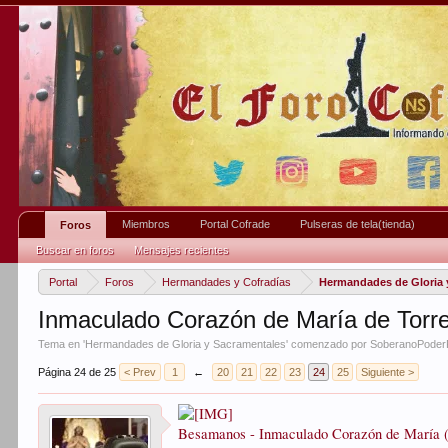
Miembros
Portal Cofrade
Pulseras de tela(tienda)
Foros
Buscar en foros
Mensajes recientes
Portal
Foros
Hermandades y Cofradías
Hermandades de Gloria 
Inmaculado Corazón de María de Torr
Tema en '
Hermandades de Gloria y Sacramentales
' comenzado por
SoberanoPode
Página 24 de 25
< Prev
1
←
20
21
22
23
24
25
Siguiente >
Besamanos - Inmaculado Corazón de María (T