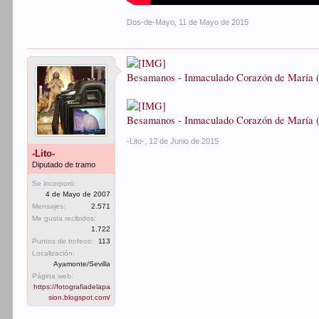
Dos-de-Mayo
,
11 de Mayo de 2015
Besamanos - Inmaculado Corazón de María (T
Besamanos - Inmaculado Corazón de María (T
-Lito-
,
12 de Junio de 2015
-Lito-
Diputado de tramo
Se incorporó:
4 de Mayo de 2007
Mensajes:
2.571
Me gusta recibidos:
1.722
Puntos de trofeos:
113
Localización:
Ayamonte/Sevilla
Página web:
https://fotografiadelapa
sion.blogspot.com/