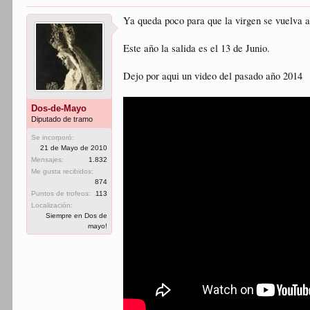
Ya queda poco para que la virgen se vuelva a 
Este año la salida es el 13 de Junio.
Dejo por aqui un video del pasado año 2014
Dos-de-Mayo
Diputado de tramo
Se incorporó:
21 de Mayo de 2010
Mensajes:
1.832
Me gusta recibidos:
874
Puntos de trofeos:
113
Localización:
Siempre en Dos de
mayo!