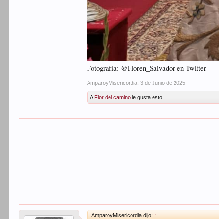
Fotografía: @Floren_Salvador en Twitter
AmparoyMisericordia
,
3 de Junio de 2025
A
Flor del camino
le gusta esto.
AmparoyMisericordia dijo:
↑