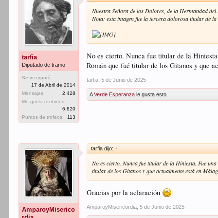
Nuestra Señora de los Dolores, de la Hermandad del 
Nota: esta imagen fue la tercera dolorosa titular de l
No es cierto. Nunca fue titular de la Hiniest
tarfia
Román que fué titular de los Gitanos y que a
Diputado de tramo
Se incorporó:
tarfia
,
5 de Junio de 2025
17 de Abril de 2014
Mensajes:
2.428
A
Verde Esperanza
le gusta esto.
Me gusta recibidos:
6.820
Puntos de trofeos:
113
tarfia dijo:
↑
No es cierto. Nunca fue titular de la Hiniesta. Fue un
titular de los Gitanos y que actualmente está en Málag
Gracias por la aclaración
AmparoyMisericordia
,
5 de Junio de 2025
AmparoyMiserico
rdia