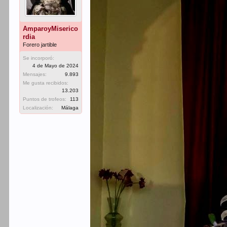
AmparoyMiserico
rdia
Forero jartible
Se incorporó:
4 de Mayo de 2024
Mensajes:
9.893
Me gusta recibidos:
13.203
Puntos de trofeos:
113
Localización:
Málaga