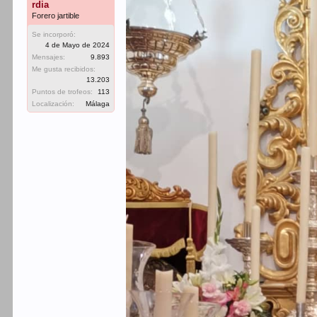
rdia
Forero jartible
Se incorporó:
4 de Mayo de 2024
Mensajes:
9.893
Me gusta recibidos:
13.203
Puntos de trofeos:
113
Localización:
Málaga