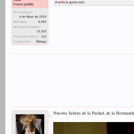
A
tarfia
le gusta esto.
Forero jartible
Se incorporó:
4 de Mayo de 2024
Mensajes:
9.893
Me gusta recibidos:
13.203
Puntos de trofeos:
113
Localización:
Málaga
Nuestra Señora de la Piedad, de la Hermanda