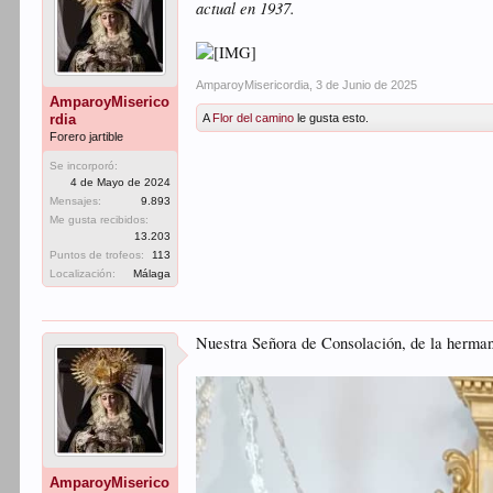
actual en 1937.
AmparoyMisericordia
,
3 de Junio de 2025
AmparoyMiserico
rdia
A
Flor del camino
le gusta esto.
Forero jartible
Se incorporó:
4 de Mayo de 2024
Mensajes:
9.893
Me gusta recibidos:
13.203
Puntos de trofeos:
113
Localización:
Málaga
Nuestra Señora de Consolación, de la herma
AmparoyMiserico