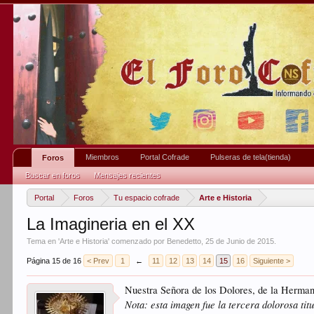
Miembros
Portal Cofrade
Pulseras de tela(tienda)
Foros
Buscar en foros
Mensajes recientes
Portal
Foros
Tu espacio cofrade
Arte e Historia
La Imagineria en el XX
Tema en '
Arte e Historia
' comenzado por
Benedetto
,
25 de Junio de 2015
.
Página 15 de 16
< Prev
1
←
11
12
13
14
15
16
Siguiente >
Nuestra Señora de los Dolores, de la Herman
Nota: esta imagen fue la tercera dolorosa titu