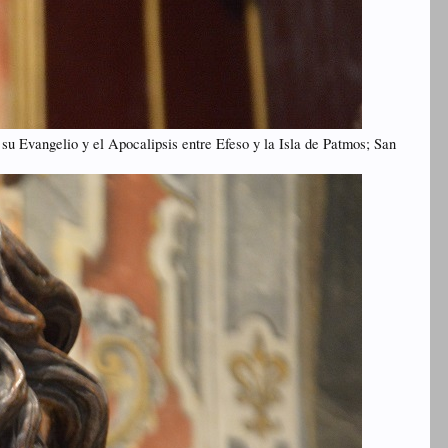
 su Evangelio y el Apocalipsis entre Efeso y la Isla de Patmos; San