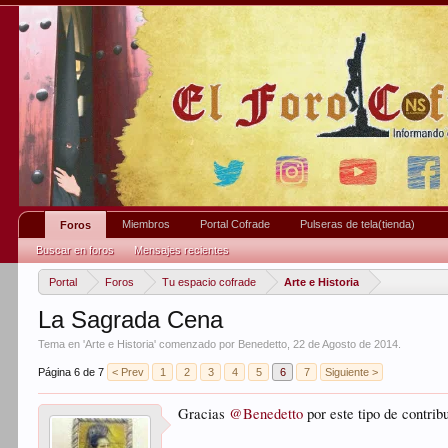
Miembros
Portal Cofrade
Pulseras de tela(tienda)
Foros
Buscar en foros
Mensajes recientes
Portal
Foros
Tu espacio cofrade
Arte e Historia
La Sagrada Cena
Tema en '
Arte e Historia
' comenzado por
Benedetto
,
22 de Agosto de 2014
.
Página 6 de 7
< Prev
1
2
3
4
5
6
7
Siguiente >
Gracias
@Benedetto
por este tipo de contrib