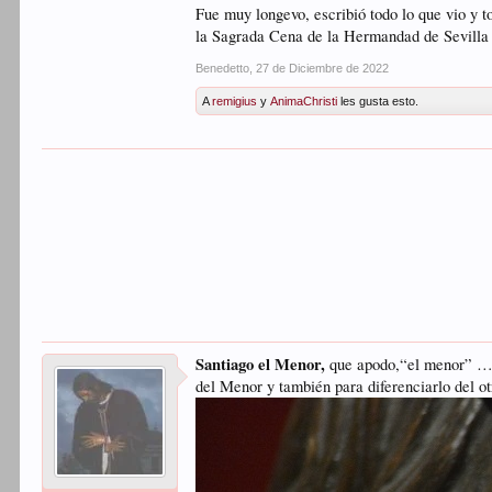
Fue muy longevo, escribió todo lo que vio y t
la Sagrada Cena de la Hermandad de Sevilla
Benedetto
,
27 de Diciembre de 2022
A
remigius
y
AnimaChristi
les gusta esto.
Santiago el Menor,
que apodo,“el menor” … é
del Menor y también para diferenciarlo del o