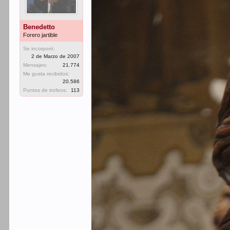
Benedetto
Forero jartible
Se incorporó:
2 de Marzo de 2007
Mensajes:
21.774
Me gusta recibidos:
20.586
Puntos de trofeos:
113