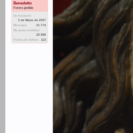
Benedetto
Forero jartible
Se incorporó:
2 de Marzo de 2007
Mensajes:
21.774
Me gusta recibidos:
20.586
Puntos de trofeos:
113