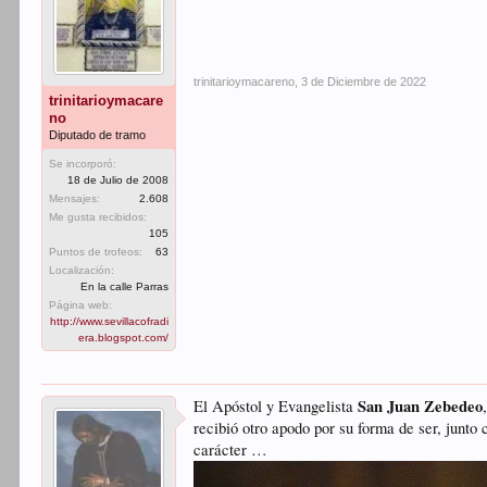
trinitarioymacareno
,
3 de Diciembre de 2022
trinitarioymacare
no
Diputado de tramo
Se incorporó:
18 de Julio de 2008
Mensajes:
2.608
Me gusta recibidos:
105
Puntos de trofeos:
63
Localización:
En la calle Parras
Página web:
http://www.sevillacofradi
era.blogspot.com/
San Juan Zebedeo
El Apóstol y Evangelista
recibió otro apodo por su forma de ser, junt
carácter …