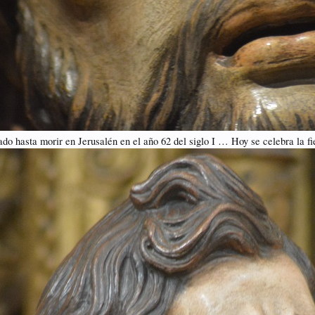
ado hasta morir en Jerusalén en el año 62 del siglo I … Hoy se celebra la fi