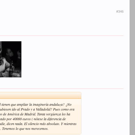
#346
id tienen que ampliar la imaginería andaluza? ¿No
hubiesen ido al Prado y a Valladolid? Pues como era
seo de América de Madrid. Tanta vergüenza les ha
rado por 40000 euros ( nótese la diferencia de
nadie, dicen nada. El silencio más absoluto. Y mientras
s . Tenemos lo que nos merecemos.