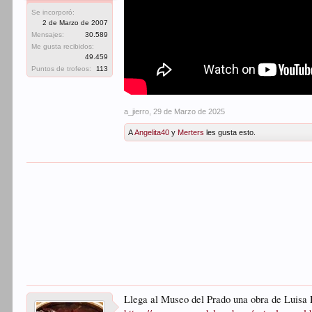
Se incorporó:
2 de Marzo de 2007
Mensajes:
30.589
Me gusta recibidos:
49.459
Puntos de trofeos:
113
a_jierro
,
29 de Marzo de 2025
A
Angelita40
y
Merters
les gusta esto.
Llega al Museo del Prado una obra de Luisa R