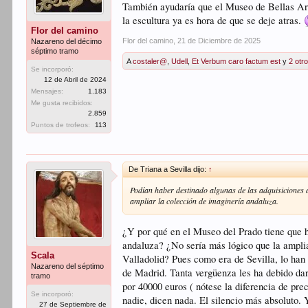
También ayudaría que el Museo de Bellas Arte
la escultura ya es hora de que se deje atras.
Flor del camino
Flor del camino
,
21 de Diciembre de 2025
Nazareno del décimo
séptimo tramo
A
costaler@
,
Udell
,
Et Verbum caro factum est
y
2 otr
Se incorporó:
12 de Abril de 2024
Mensajes:
1.183
Me gusta recibidos:
2.859
Puntos de trofeos:
113
De Triana a Sevilla dijo:
↑
Podían haber destinado algunas de las adquisiciones a
ampliar la colección de imaginería andaluza.
¿Y por qué en el Museo del Prado tiene que h
andaluza? ¿No sería más lógico que la ampli
Scala
Valladolid? Pues como era de Sevilla, lo ha
Nazareno del séptimo
de Madrid. Tanta vergüenza les ha debido dar
tramo
por 40000 euros ( nótese la diferencia de prec
Se incorporó:
nadie, dicen nada. El silencio más absoluto.
27 de Septiembre de