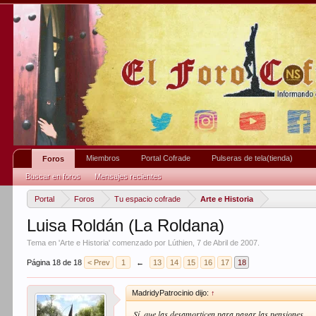
Miembros
Portal Cofrade
Pulseras de tela(tienda)
Foros
Buscar en foros
Mensajes recientes
Portal
Foros
Tu espacio cofrade
Arte e Historia
Luisa Roldán (La Roldana)
Tema en '
Arte e Historia
' comenzado por
Lúthien
,
7 de Abril de 2007
.
Página 18 de 18
< Prev
1
←
13
14
15
16
17
18
MadridyPatrocinio dijo:
↑
Sí, que las desamorticen para pagar las pensiones.