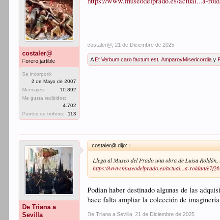
https://www.museodelprado.es/actual...a-ro
costaler@
,
21 de Diciembre de 2025
costaler@
A
Et Verbum caro factum est
,
AmparoyMisericordia
y
Forero jartible
Se incorporó:
2 de Mayo de 2007
Mensajes:
10.892
Me gusta recibidos:
4.702
Puntos de trofeos:
113
costaler@ dijo:
↑
Llega al Museo del Prado una obra de Luisa Roldán, 
https://www.museodelprado.es/actual...a-roldan/e7f
Podían haber destinado algunas de las adquis
hace falta ampliar la colección de imaginerí
De Triana a
De Triana a Sevilla
,
21 de Diciembre de 2025
Sevilla