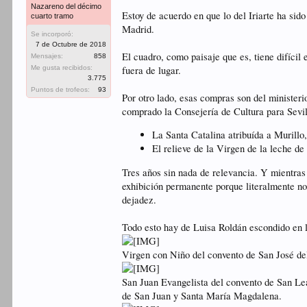
Nazareno del décimo
Estoy de acuerdo en que lo del Iriarte ha sid
cuarto tramo
Madrid.
Se incorporó:
7 de Octubre de 2018
El cuadro, como paisaje que es, tiene difícil
Mensajes:
858
fuera de lugar.
Me gusta recibidos:
3.775
Puntos de trofeos:
93
Por otro lado, esas compras son del ministeri
comprado la Consejería de Cultura para Sevil
La Santa Catalina atribuída a Murill
El relieve de la Virgen de la leche d
Tres años sin nada de relevancia. Y mientras 
exhibición permanente porque literalmente n
dejadez.
Todo esto hay de Luisa Roldán escondido en l
Virgen con Niño del convento de San José d
San Juan Evangelista del convento de San Le
de San Juan y Santa María Magdalena.