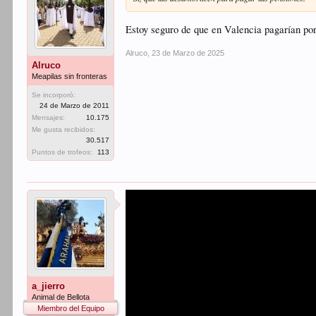
Estoy seguro de que en Valencia pagarían por
Alruco
,
23 de Marzo de 2025
Alruco
Meapilas sin fronteras
Se incorporó:
24 de Marzo de 2011
Mensajes:
10.175
Me gusta recibidos:
30.517
Puntos de trofeos:
113
a_jierro
Animal de Bellota
Miembro del Equipo