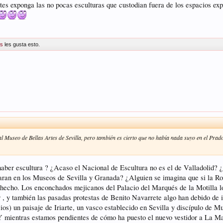
s exponga las no pocas esculturas que custodian fuera de los espacios expos
os
les gusta esto.
l Museo de Bellas Artes de Sevilla, pero también es cierto que no había nada suyo en el Prad
aber escultura ? ¿Acaso el Nacional de Escultura no es el de Valladolid? ¿
aran en los Museos de Sevilla y Granada? ¿Alguien se imagina que si la Ro
n hecho. Los enconchados mejicanos del Palacio del Marqués de la Motilla 
 , y también las pasadas protestas de Benito Navarrete algo han debido de i
ios) un paisaje de Iriarte, un vasco establecido en Sevilla y discípulo de Mu
 Y mientras estamos pendientes de cómo ha puesto el nuevo vestidor a La Ma