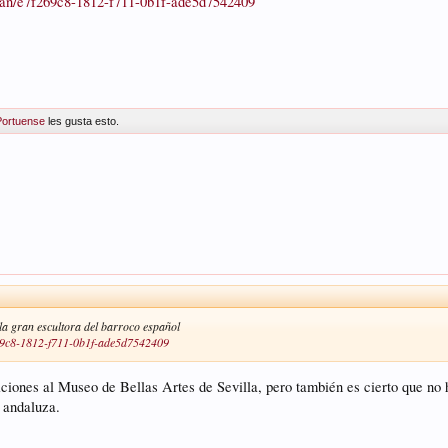
ldan/e7f269c8-1812-f711-0b1f-ade5d7542409
Portuense
les gusta esto.
la gran escultora del barroco español
269c8-1812-f711-0b1f-ade5d7542409
iciones al Museo de Bellas Artes de Sevilla, pero también es cierto que no
a andaluza.