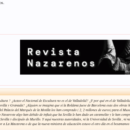
os.
ltura ? ¿Acaso el Nacional de Escultura no es el de Valladolid? ¿Y por qué en el de Valladol
evilla y Granada? ¿Alguien se imagina que si la Roldana fuese de Barcelona esas dos obras 
del Palacio del Marqués de la Motilla los han comprado ( 2, 2 millones de euros) para el Mu
o Navarrete algo han debido de influir,que ha Sevilla le han dado un caramelito y le han comp
 Sevilla y discípulo de Murillo. Y aquí nuestras autoridades, ni la Universidad de Sevilla , ni 
or a La Macarena o de que la nueva ministra de educación estuvo el otro día en el besamano