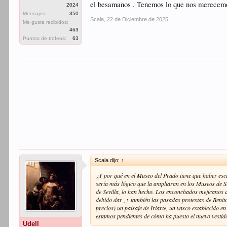
el besamanos . Tenemos lo que nos merecem
2024
Mensajes:
350
Scala
,
22 de Diciembre de 2025
Me gusta recibidos:
463
Puntos de trofeos:
63
Scala dijo:
↑
¿Y por qué en el Museo del Prado tiene que haber escu
sería más lógico que la ampliaran en los Museos de S
de Sevilla, lo han hecho. Los enconchados mejicanos 
debido dar , y también las pasadas protestas de Benit
precios) un paisaje de Iriarte, un vasco establecido en
estamos pendientes de cómo ha puesto el nuevo vestid
Udell