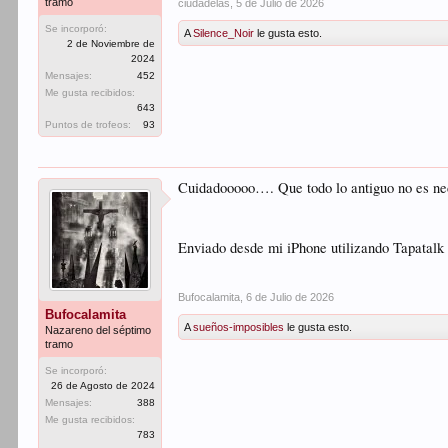
tramo
ciudadelas
,
5 de Julio de 2026
Se incorporó:
A
Silence_Noir
le gusta esto.
2 de Noviembre de
2024
Mensajes:
452
Me gusta recibidos:
643
Puntos de trofeos:
93
Cuidadooooo…. Que todo lo antiguo no es n
Enviado desde mi iPhone utilizando Tapatalk
Bufocalamita
,
6 de Julio de 2026
Bufocalamita
A
sueños-imposibles
le gusta esto.
Nazareno del séptimo
tramo
Se incorporó:
26 de Agosto de 2024
Mensajes:
388
Me gusta recibidos:
783