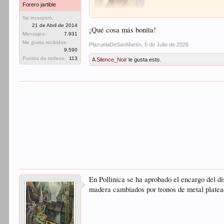
Forero jartible
Se incorporó:
21 de Abril de 2014
¡Qué cosa más bonita!
Mensajes:
7.931
Me gusta recibidos:
PlazuelaDeSanMartín
,
5 de Julio de 2026
9.590
Puntos de trofeos:
113
A
Silence_Noir
le gusta esto.
En Pollinica se ha aprobado el encargo del d
madera cambiados por tronos de metal platea