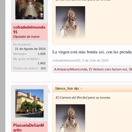
cofradedelmundo
91
Diputado de tramo
Se incorporó:
21 de Agosto de 2024
La virgen está más bonita así, con las prenda
Mensajes:
1.935
Me gusta recibidos:
cofradedelmundo91
,
5 de Julio de 2026
1.802
Puntos de trofeos:
113
A
AmparoyMisericordia
,
Et Verbum caro factum est
,
Si
Silence_Noir dijo:
↑
El Carmen del Perchel para su novena.
PlazuelaDeSanM
artín