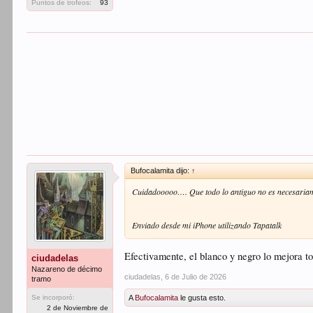
Puntos de trofeos:
93
Bufocalamita dijo:
↑
Cuidadooooo…. Que todo lo antiguo no es necesaria
Enviado desde mi iPhone utilizando Tapatalk
Efectivamente, el blanco y negro lo mejora t
ciudadelas
Nazareno de décimo
ciudadelas
,
6 de Julio de 2026
tramo
A
Bufocalamita
le gusta esto.
Se incorporó:
2 de Noviembre de