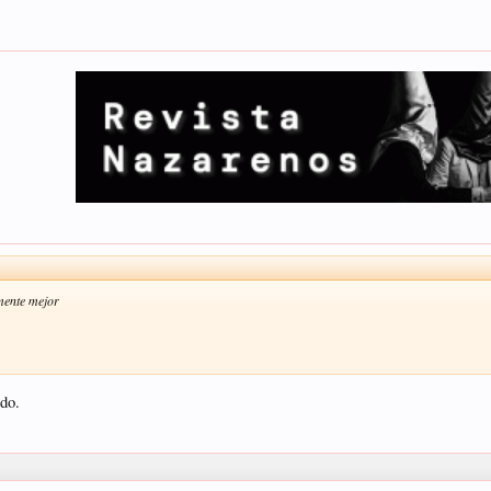
mente mejor
odo.