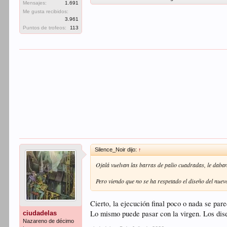
Mensajes:
1.691
Me gusta recibidos:
3.961
Puntos de trofeos:
113
Silence_Noir dijo:
↑
Ojalá vuelvan las barras de palio cuadradas, le daba
Pero viendo que no se ha respetado el diseño del nuev
Cierto, la ejecución final poco o nada se pare
Lo mismo puede pasar con la virgen. Los dise
ciudadelas
Nazareno de décimo