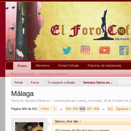
Miembros
Portal Cofrade
Pulseras de tela(tienda)
Foros
Buscar en foros
Mensajes recientes
Portal
Foros
Tu espacio cofrade
Semana Santa en...
Málaga
Tema en '
Semana Santa en...
' comenzado por
canina_coronada
,
18 de Octubre de 
Página 906 de 911
< Prev
1
←
904
905
906
907
908
→
911
Siguiente 
Silence_Noir dijo:
↑
El Carmen del Perchel para su novena.