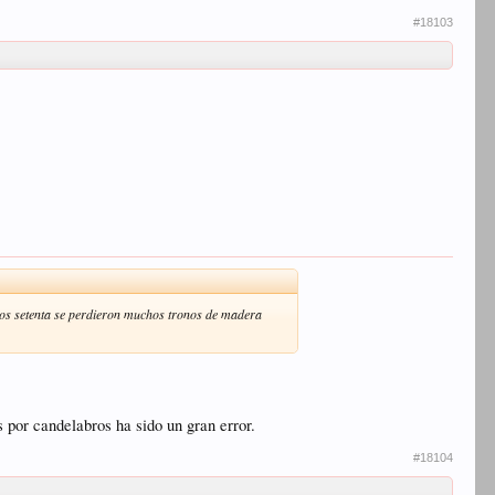
#18103
los setenta se perdieron muchos tronos de madera
 por candelabros ha sido un gran error.
#18104