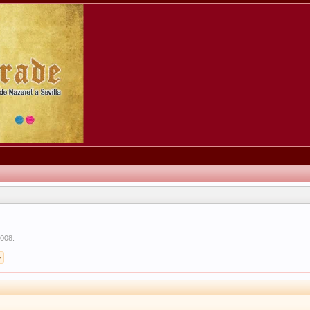
2008
.
>