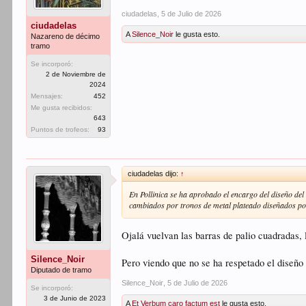
ciudadelas
,
5 de Julio de 2026
ciudadelas
A
Silence_Noir
le gusta esto.
Nazareno de décimo
tramo
Se incorporó:
2 de Noviembre de
2024
Mensajes:
452
Me gusta recibidos:
643
Puntos de trofeos:
93
ciudadelas dijo:
↑
En Pollinica se ha aprobado el encargo del diseño de
cambiados por tronos de metal plateado diseñados po
Ojalá vuelvan las barras de palio cuadradas, 
Silence_Noir
Pero viendo que no se ha respetado el diseño 
Diputado de tramo
Silence_Noir
,
5 de Julio de 2026
Se incorporó:
3 de Junio de 2023
A
Et Verbum caro factum est
le gusta esto.