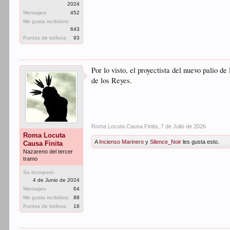
2024
Mensajes:
452
Me gusta recibidos:
643
Puntos de trofeos:
93
Por lo visto, el proyectista del nuevo palio
de los Reyes.
Roma Locuta Causa Finita
,
7 de Julio de 2026
Roma Locuta
A
Incienso Marinero
y
Silence_Noir
les gusta esto.
Causa Finita
Nazareno del tercer
tramo
Se incorporó:
4 de Junio de 2024
Mensajes:
64
Me gusta recibidos:
88
Puntos de trofeos:
18