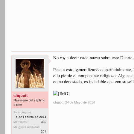
No voy a decir nada nuevo sobre este Duarte,
Pese a esto, generalizando superficialmente,
ello pierde el componente religioso. Algunas 
como denostado, es indudable que con su sell
cliquott
Nazareno del séptimo
cliquott
,
24 de Mayo de 2014
tramo
Se incorporó:
6 de Febrero de 2014
Mensajes:
309
Me gusta recibidos:
254