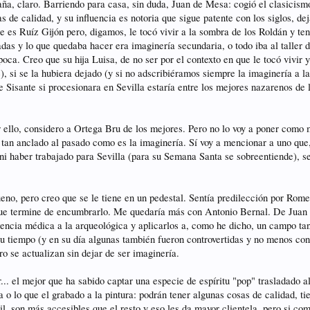
ña, claro. Barriendo para casa, sin duda, Juan de Mesa: cogió el clasicismo
tas de calidad, y su influencia es notoria que sigue patente con los siglos, 
de es Ruíz Gijón pero, digamos, le tocó vivir a la sombra de los Roldán y 
as y lo que quedaba hacer era imaginería secundaria, o todo iba al taller
oca. Creo que su hija Luisa, de no ser por el contexto en que le tocó vivir 
, si se la hubiera dejado (y si no adscribiéramos siempre la imaginería a la
 Sisante si procesionara en Sevilla estaría entre los mejores nazarenos de
ello, considero a Ortega Bru de los mejores. Pero no lo voy a poner como 
tan anclado al pasado como es la imaginería. Sí voy a mencionar a uno que
 ni haber trabajado para Sevilla (para su Semana Santa se sobreentiende), 
o, pero creo que se le tiene en un pedestal. Sentía predilección por Romer
d que termine de encumbrarlo. Me quedaría más con Antonio Bernal. De Jua
iencia médica a la arqueológica y aplicarlos a, como he dicho, un campo tan 
su tiempo (y en su día algunas también fueron controvertidas y no menos con
o se actualizan sin dejar de ser imaginería.
... el mejor que ha sabido captar una especie de espíritu "pop" trasladado 
o lo que el grabado a la pintura: podrán tener algunas cosas de calidad, t
il, son más accesibles que el resto y eso les da mayor clientela, pero si co