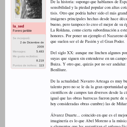
De la historia: supongo que hablamos de Espa
sensibilidad y la piedad popular con altas co
tisis. Otro que podría haber sido el más gran
imágenes principales hechas desde hace décad
bueno, pero tampoco lo creo el mejor de su ép
la_sed
La Roldana, como cierta subordinación a este)
Forero jartible
honores. Por poner un ejemplo el Nazareno de
Se incorporó:
que suelen ser el de Pasión y el Gran Poder.
2 de Diciembre de
2009
Mensajes:
5.483
Del siglo XX: aunque me linchen algunos por 
Me gusta recibidos:
suyas que siguen sin entenderse en un campo 
8.219
Buiza. Y otro que, quizás por no ser andaluz
Puntos de trofeos:
113
Benlliure.
De la actualidad: Navarro Arteaga es muy buen
talento pero no se le da la gran oportunida
científicos de campos tan diversos desde la c
igual que las obras barrocas fueron parte de 
hoy consideradas obras cumbre) las de Miñarr
Álvarez Duarte... coincido en que es el mejor
imaginería es lo que Abel Moreno a la música 
y elementos que les garantizan el aplauso fác