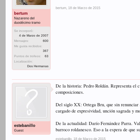
bertum
,
18 de Marzo de 2015
bertum
Nazareno del
duodécimo tramo
Se incorporó:
4 de Marzo de 2007
Mensajes:
600
Me gusta recibidos:
367
Puntos de trofeos:
63
Localización:
Dos Hermanas
De la historia: Pedro Roldán. Representa el c
composiciones.
Del siglo XX: Ortega Bru, que sin renunciar a
cargado de expresividad, unción sagrada y m
De la actualidad: Darío Fernández Parra. Val
estebanillo
barroco roldanesco. Eso a la espera de que su
Guest
estebanillo
,
18 de Marzo de 2015