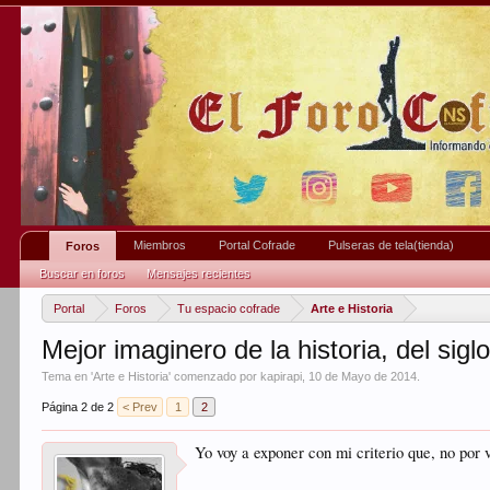
Miembros
Portal Cofrade
Pulseras de tela(tienda)
Foros
Buscar en foros
Mensajes recientes
Portal
Foros
Tu espacio cofrade
Arte e Historia
Mejor imaginero de la historia, del sigl
Tema en '
Arte e Historia
' comenzado por
kapirapi
,
10 de Mayo de 2014
.
Página 2 de 2
< Prev
1
2
Yo voy a exponer con mi criterio que, no por 