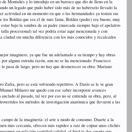
 de Montañés y lo introdujo en un barroco que dio de lleno en la
dejando un legado que pudo haber sido más de no habérselo llevado la
tener actividad en un momento en que o las hermandades ya tenían sus
 de los Roldán que era el de más fama. Roldán (padre) era bueno, muy
y estar bajo la sombra de su padre (marcada siempre bajo el apelativo
 talla procesional) tal vez podría estar aquí mencionada y con
 la ciudad sin mucha diferencia con los más conocidos y recalcados
mejor imaginero, ya que fue un adelantado a su tiempo y hay obras
, por alguna extraña razón, aun no se ha mencionado: Francisco
se le pasa de largo, pero no hay que desmerecer su obra: Mariano
o Zafra, pero se está volviendo repetitivo. A Darío se le ve gran
n Manuel Miñarro me quedo con ese saber incorporar avances
anclado al pasado, tal vez por eso no se entienda su obra, pero, al
trovertidos los métodos de investigación anatómica que llevaron a las
al campo de la imaginería: el arte a modo de consumo. Duarte a la
ienen más cercanía, ofrecen más rapidez a raíz de copiar unos clichés
mparamos en relación cantidad-calidad, al final te das cuenta que