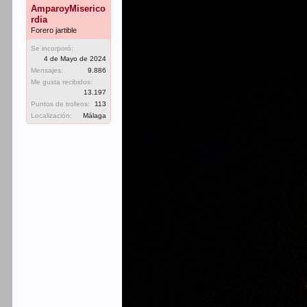
AmparoyMiserico
rdia
Forero jartible
Se incorporó:
4 de Mayo de 2024
Mensajes:
9.886
Me gusta recibidos:
13.197
Puntos de trofeos:
113
Localización:
Málaga