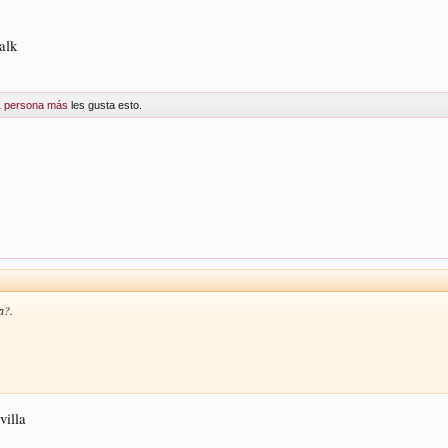
alk
1 persona más
les gusta esto.
a?.
villa