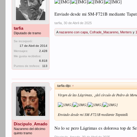
Enviado desde mi SM-F721B mediante Tapat
tarfia
,
30 de Abril de 2025
tarfia
A
nazareno con capa
,
Cofrade_Macareno
,
Merters
y
Diputado de tramo
Se incorporó:
17 de Abril de 2014
Mensajes:
2.428
Me gusta recibidos:
6.818
Puntos de trofeos:
113
tarfia dijo:
↑
Virgen de las Lágrimas, ¿del círculo de Pedro de Men
Enviado desde mi SM-F721B mediante Tapatalk
Discipulo_Amado
No lo se pero Lágrimas es dolorosa top de Se
Nazareno del décimo
quinto tramo
Discipulo_Amado
,
30 de Abril de 2025