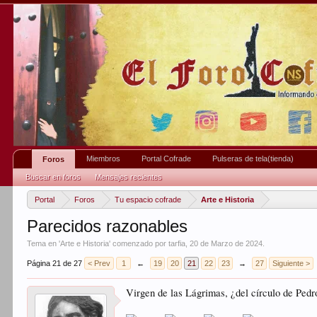
Miembros
Portal Cofrade
Pulseras de tela(tienda)
Foros
Buscar en foros
Mensajes recientes
Portal
Foros
Tu espacio cofrade
Arte e Historia
Parecidos razonables
Tema en '
Arte e Historia
' comenzado por
tarfia
,
20 de Marzo de 2024
.
Página 21 de 27
< Prev
1
←
19
20
21
22
23
→
27
Siguiente >
Virgen de las Lágrimas, ¿del círculo de Ped