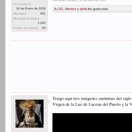
Se incorporó:
16 de Enero de 2024
A
LSG
,
Merters
y
tarfia
les gusta esto.
Mensajes:
931
Me gusta recibidos:
1.043
Puntos de trofeos:
93
Traigo aquí tres imágenes anónimas del sigl
Virgen de la Luz de Lucena del Puerto y la 