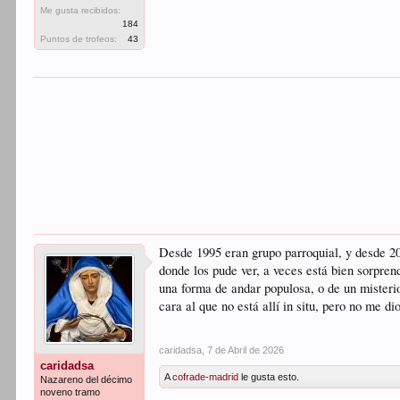
Me gusta recibidos:
184
Puntos de trofeos:
43
Desde 1995 eran grupo parroquial, y desde 20
donde los pude ver, a veces está bien sorpren
una forma de andar populosa, o de un misteri
cara al que no está allí in situ, pero no me d
caridadsa
,
7 de Abril de 2026
caridadsa
A
cofrade-madrid
le gusta esto.
Nazareno del décimo
noveno tramo