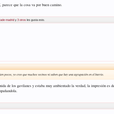
í, parece que la cosa va por buen camino.
rade-madrid
y
3 otros
les gusta esto.
bien pocos, yo creo que muchos vecinos ni saben que hay una agrupación en el barrio.
venida de los gavilanes y estaba muy ambientado la verdad, la impresión es 
ompañandola.