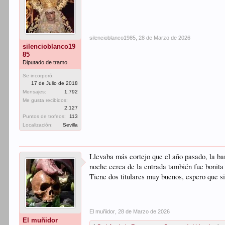
silencioblanco1985
,
28 de Marzo de 2026
silencioblanco19
85
Diputado de tramo
Se incorporó:
17 de Julio de 2018
Mensajes:
1.792
Me gusta recibidos:
2.127
Puntos de trofeos:
113
Localización:
Sevilla
Llevaba más cortejo que el año pasado, la ban
noche cerca de la entrada también fue bonita 
Tiene dos titulares muy buenos, espero que s
El muñidor
,
28 de Marzo de 2026
El muñidor