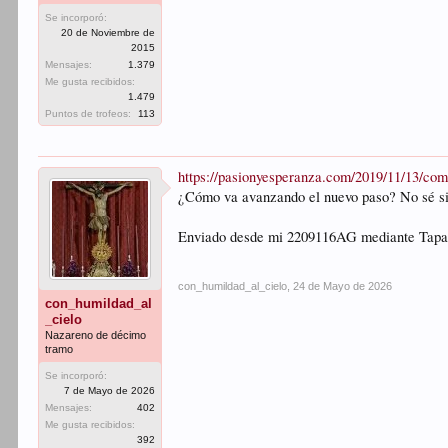
Se incorporó:
20 de Noviembre de
2015
Mensajes:
1.379
Me gusta recibidos:
1.479
Puntos de trofeos:
113
https://pasionyesperanza.com/2019/11/13/com
¿Cómo va avanzando el nuevo paso? No sé si 
Enviado desde mi 2209116AG mediante Tapa
con_humildad_al_cielo
,
24 de Mayo de 2026
con_humildad_al
_cielo
Nazareno de décimo
tramo
Se incorporó:
7 de Mayo de 2026
Mensajes:
402
Me gusta recibidos:
392