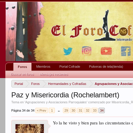
Miembros
Portal Cofrade
Pulseras de tela(tienda)
Foros
Buscar en foros
Mensajes recientes
Portal
Foros
Hermandades y Cofradías
Agrupaciones y Asociac
Paz y Misericordia (Rochelambert)
Tema en '
Agrupaciones y Asociaciones Parroquiales
' comenzado por
Misericordia_
Página 34 de 34
< Prev
1
←
29
30
31
32
33
34
Yo la he visto y bien para las circunstancias