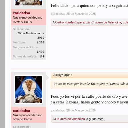
Felicidades para quien compete y a seguir as
caridadsa
caridadsa
,
28 de Marzo de 2026
Nazareno del décimo
noveno tramo
A
Cedrón-de-la-Esperanza
,
Crucero de Valencina
,
cof
Se incorporó:
20 de Noviembre de
2015
Mensajes:
1.379
Me gusta recibidos:
1.479
Puntos de trofeos:
113
Aleluya dijo:
↑
Yo los he visto por la calle Tarragona y éramos más 
Pues yo los vi por la calle puerto de oro y a
en estás 2 zonas, había gente viéndolo y ac
caridadsa
,
28 de Marzo de 2026
caridadsa
Nazareno del décimo
A
Crucero de Valencina
le gusta esto.
noveno tramo
Se incorporó: