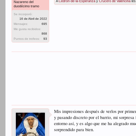
A
Cedrón-de-la-Esperanza
y
Crucero de Valencina
les
Nazareno del
duodécimo tramo
Se incorporó:
16 de Abril de 2022
Mensajes:
695
Me gusta recibidos:
868
Puntos de trofeos:
93
Mis impresiones después de verlos por primer
y pasando discreto por el barrio, mi sorpresa
entorno así, y es algo que me ha alegrado mu
sorprendido para bien.