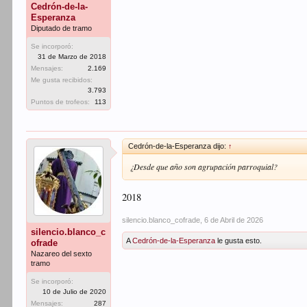
Cedrón-de-la-
Esperanza
Diputado de tramo
Se incorporó:
31 de Marzo de 2018
Mensajes:
2.169
Me gusta recibidos:
3.793
Puntos de trofeos:
113
Cedrón-de-la-Esperanza dijo:
↑
¿Desde que año son agrupación parroquial?
2018
silencio.blanco_cofrade
,
6 de Abril de 2026
silencio.blanco_c
A
Cedrón-de-la-Esperanza
le gusta esto.
ofrade
Nazareo del sexto
tramo
Se incorporó:
10 de Julio de 2020
Mensajes:
287