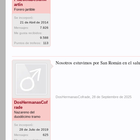
artín
Forero jartible
Se incorporó:
21 de Abril de 2014
Mensajes:
7.926
Me gusta recibidos:
9.588
Puntos de trofeos:
113
Nosotros estuvimos por San Román en el sal
DosHermanasCofrade
,
28 de Septiembre de 2025
DosHermanasCof
rade
Nazareno del
duodécimo tramo
Se incorporó:
28 de Julio de 2019
Mensajes:
625