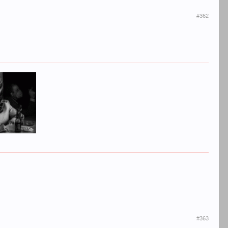
#362
#363