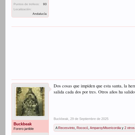
Puntos de trofeos:
93
Localización:
Andalucía
Dos cosas que impiden que esta santa, la he
salida cada dos por tres. Otros años ha salid
Buckbeak
,
29 de Septiembre de 2025
Buckbeak
A
Recesvinto
,
Rococó
,
AmparoyMisericordia
y
2 otros
Forero jartible