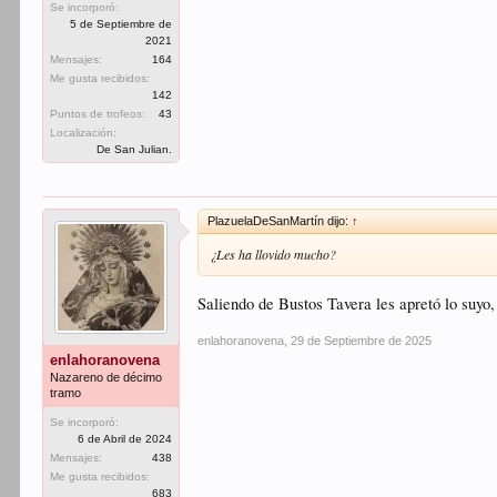
Se incorporó:
5 de Septiembre de
2021
Mensajes:
164
Me gusta recibidos:
142
Puntos de trofeos:
43
Localización:
De San Julian.
PlazuelaDeSanMartín dijo:
↑
¿Les ha llovido mucho?
Saliendo de Bustos Tavera les apretó lo suyo
enlahoranovena
,
29 de Septiembre de 2025
enlahoranovena
Nazareno de décimo
tramo
Se incorporó:
6 de Abril de 2024
Mensajes:
438
Me gusta recibidos:
683