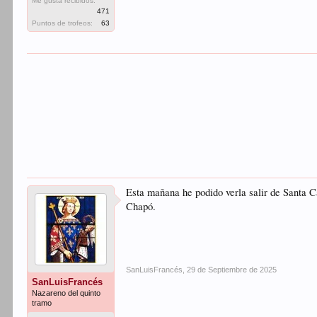
Me gusta recibidos:
471
Puntos de trofeos:
63
Esta mañana he podido verla salir de Santa 
Chapó.
SanLuisFrancés
,
29 de Septiembre de 2025
SanLuisFrancés
Nazareno del quinto
tramo