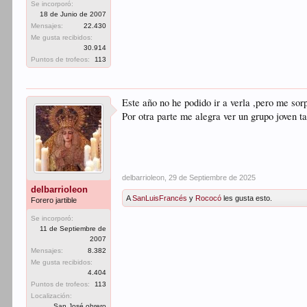
Se incorporó:
18 de Junio de 2007
Mensajes:
22.430
Me gusta recibidos:
30.914
Puntos de trofeos:
113
Este año no he podido ir a verla ,pero me sor
Por otra parte me alegra ver un grupo joven t
delbarrioleon
,
29 de Septiembre de 2025
delbarrioleon
A
SanLuisFrancés
y
Rococó
les gusta esto.
Forero jartible
Se incorporó:
11 de Septiembre de
2007
Mensajes:
8.382
Me gusta recibidos:
4.404
Puntos de trofeos:
113
Localización:
San José obrero