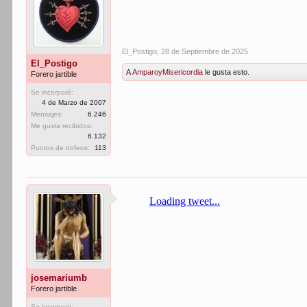
El_Postigo
,
28 de Septiembre de 2025
El_Postigo
A
AmparoyMisericordia
le gusta esto.
Forero jartible
Se incorporó:
4 de Marzo de 2007
Mensajes:
6.246
Me gusta recibidos:
6.132
Puntos de trofeos:
113
josemariumb
Forero jartible
Se incorporó: