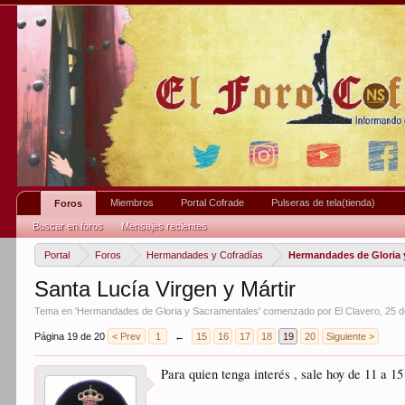
Miembros
Portal Cofrade
Pulseras de tela(tienda)
Foros
Buscar en foros
Mensajes recientes
Portal
Foros
Hermandades y Cofradías
Hermandades de Gloria 
Santa Lucía Virgen y Mártir
Tema en '
Hermandades de Gloria y Sacramentales
' comenzado por
El Clavero
,
25 d
Página 19 de 20
< Prev
1
←
15
16
17
18
19
20
Siguiente >
Para quien tenga interés , sale hoy de 11 a 15