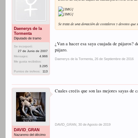
Se trata de una donación de costaleros y devotos que
Daenerys de la
Tormenta
Diputado de tramo
¿Van a hacer esa saya cuajada de pájaros? de
Se incorporó:
pájaro.
27 de Junio de 2007
Mensajes:
4.966
Daenerys de la Tormenta
,
26 de Septiembre de 2016
Me gusta recibidos:
3.295
Puntos de trofeos:
113
Cuales creéis que son las mejores sayas de
DAVID_GRAN
,
30 de Agosto de 2019
DAVID_GRAN
Nazareno del décimo