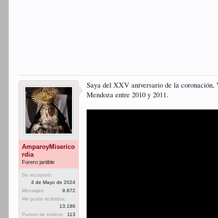
Saya del XXV aniversario de la coronación, 
Mendoza entre 2010 y 2011.
AmparoyMiserico
rdia
Forero jartible
Se incorporó:
4 de Mayo de 2024
Mensajes:
9.872
Me gusta recibidos:
13.186
Puntos de trofeos:
113