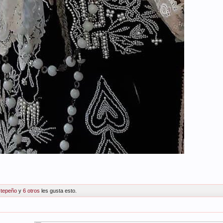
stepeño
y
6 otros
les gusta esto.