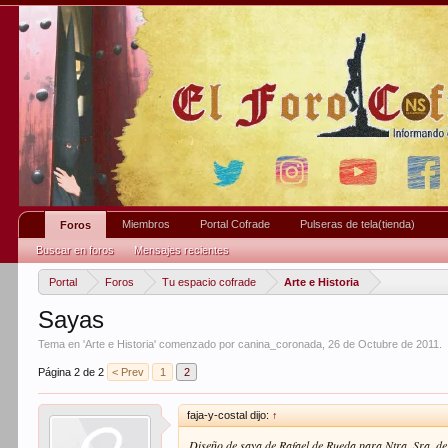
Miembros
Portal Cofrade
Pulseras de tela(tienda)
Foros
Buscar en foros
Mensajes recientes
Portal
Foros
Tu espacio cofrade
Arte e Historia
Sayas
Tema en '
Arte e Historia
' comenzado por
canina_coronada
,
26 de Octubre de 2011
.
Página 2 de 2
< Prev
1
2
faja-y-costal dijo:
↑
Diseño de saya de Rafael de Rueda para Ntra. Sra. d