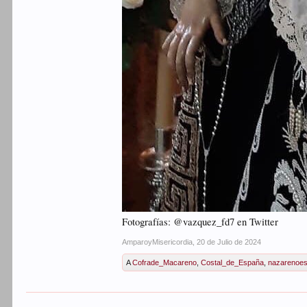
Fotografías: @vazquez_fd7 en Twitter
AmparoyMisericordia
,
20 de Julio de 2024
A
Cofrade_Macareno
,
Costal_de_España
,
nazarenoe