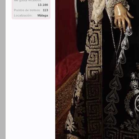
Me gusta recibidos:
13.186
Puntos de trofeos:
113
Localización:
Málaga