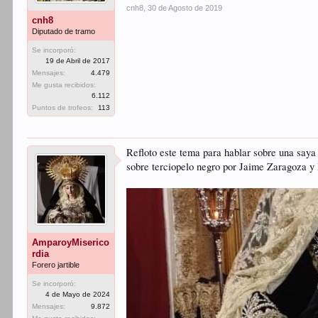
cnh8
,
30 de Agosto de 2019
cnh8
Diputado de tramo
Se incorporó:
19 de Abril de 2017
Mensajes:
4.479
Me gusta recibidos:
6.112
Puntos de trofeos:
113
Refloto este tema para hablar sobre una saya
sobre terciopelo negro por Jaime Zaragoza y 
AmparoyMiserico
rdia
Forero jartible
Se incorporó:
4 de Mayo de 2024
Mensajes:
9.872