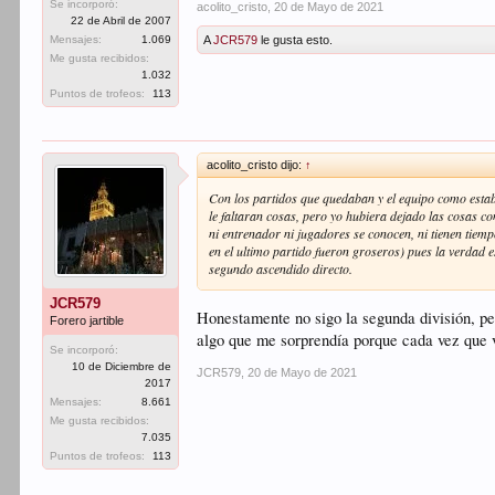
Se incorporó:
acolito_cristo
,
20 de Mayo de 2021
22 de Abril de 2007
A
JCR579
le gusta esto.
Mensajes:
1.069
Me gusta recibidos:
1.032
Puntos de trofeos:
113
acolito_cristo dijo:
↑
Con los partidos que quedaban y el equipo como estaba
le faltaran cosas, pero yo hubiera dejado las cosas co
ni entrenador ni jugadores se conocen, ni tienen tiem
en el ultimo partido fueron groseros) pues la verdad 
segundo ascendido directo.
JCR579
Honestamente no sigo la segunda división, per
Forero jartible
algo que me sorprendía porque cada vez que v
Se incorporó:
10 de Diciembre de
JCR579
,
20 de Mayo de 2021
2017
Mensajes:
8.661
Me gusta recibidos:
7.035
Puntos de trofeos:
113