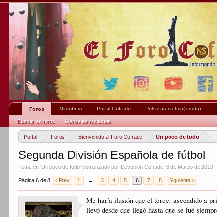
Miembros
Portal Cofrade
Pulseras de tela(tienda)
Foros
Buscar en foros
Mensajes recientes
Portal
Foros
Bienvenido al Foro Cofrade
Un poco de todo
Segunda División Española de fútbol
Tema en '
Un poco de todo
' comenzado por
Devoción Cofrade
,
6 de Marzo de 2019
.
Página 6 de 8
< Prev
1
←
3
4
5
6
7
8
Siguiente >
Me haría ilusión que el tercer ascendido a pr
llevó desde que llegó hasta que se fué siemp