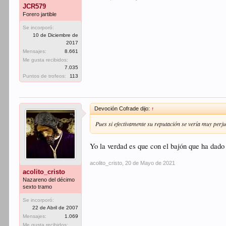
JCR579
Forero jartible
Se incorporó:
10 de Diciembre de
2017
Mensajes:
8.661
Me gusta recibidos:
7.035
Puntos de trofeos:
113
Devoción Cofrade dijo:
↑
Pues si efectivamente su reputación se vería muy perj
Yo la verdad es que con el bajón que ha dado
acolito_cristo
,
20 de Mayo de 2021
acolito_cristo
Nazareno del décimo
sexto tramo
Se incorporó:
22 de Abril de 2007
Mensajes:
1.069
Me gusta recibidos: