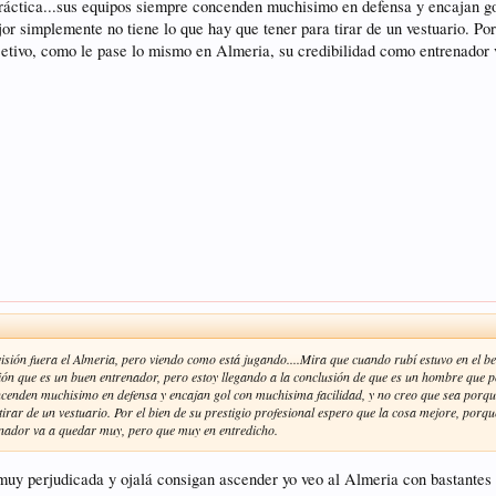
 práctica...sus equipos siempre concenden muchisimo en defensa y encajan g
or simplemente no tiene lo que hay que tener para tirar de un vestuario. Por
objetivo, como le pase lo mismo en Almeria, su credibilidad como entrenado
isión fuera el Almeria, pero viendo como está jugando....Mira que cuando rubí estuvo en el bet
esión que es un buen entrenador, pero estoy llegando a la conclusión de que es un hombre que
concenden muchisimo en defensa y encajan gol con muchisima facilidad, y no creo que sea porq
irar de un vestuario. Por el bien de su prestigio profesional espero que la cosa mejore, porque
enador va a quedar muy, pero que muy en entredicho.
 muy perjudicada y ojalá consigan ascender yo veo al Almeria con bastantes 