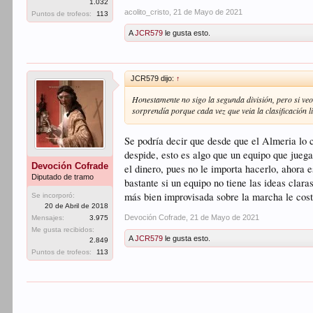
1.032
acolito_cristo
,
21 de Mayo de 2021
Puntos de trofeos:
113
A
JCR579
le gusta esto.
JCR579 dijo:
↑
Honestamente no sigo la segunda división, pero si veo
sorprendía porque cada vez que veia la clasificación 
Se podría decir que desde que el Almeria lo c
despide, esto es algo que un equipo que juega
Devoción Cofrade
el dinero, pues no le importa hacerlo, ahora e
Diputado de tramo
bastante si un equipo no tiene las ideas clara
más bien improvisada sobre la marcha le costa
Se incorporó:
20 de Abril de 2018
Devoción Cofrade
,
21 de Mayo de 2021
Mensajes:
3.975
Me gusta recibidos:
A
JCR579
le gusta esto.
2.849
Puntos de trofeos:
113