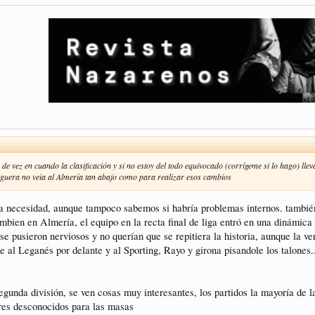
 de vez en cuando la clasificación y si no estoy del todo equivocado (corrígeme si lo hago) ll
liguera no veia al Almería tan abajo como para realizar esos cambios
a necesidad, aunque tampoco sabemos si habría problemas internos. también
ambien en Almería, el equipo en la recta final de liga entró en una dinámi
 se pusieron nerviosos y no querían que se repitiera la historia, aunque la 
 al Leganés por delante y al Sporting, Rayo y girona pisandole los talones.
segunda división, se ven cosas muy interesantes, los partidos la mayoría de 
res desconocidos para las masas