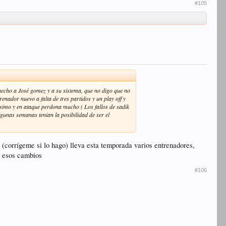
#105
 hecho a José gomez y a su sistema, que no digo que no
enador nuevo a falta de tres partidos y un play off y
isimo y en ataque perdona mucho ( Los fallos de sadik
gunas semanas tenian la posibilidad de ser el
o (corrígeme si lo hago) lleva esta temporada varios entrenadores,
r esos cambios
#106