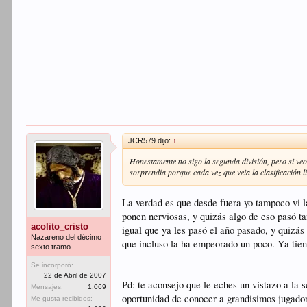
JCR579 dijo:
↑
Honestamente no sigo la segunda división, pero si veo
sorprendía porque cada vez que veia la clasificación 
La verdad es que desde fuera yo tampoco vi l
ponen nerviosas, y quizás algo de eso pasó t
acolito_cristo
igual que ya les pasó el año pasado, y quizás
Nazareno del décimo
que incluso la ha empeorado un poco. Ya tiene
sexto tramo
Se incorporó:
22 de Abril de 2007
Pd: te aconsejo que le eches un vistazo a la 
Mensajes:
1.069
oportunidad de conocer a grandisimos jugado
Me gusta recibidos: