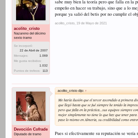
sabe muy bien la teoría pero que falla en la
empeño en hacer su trabajo, sino que a lo mej
porque ya salió del betis por no cumplir el 
acolito_cristo
,
19 de Mayo de 2021
acolito_cristo
Nazareno del décimo
sexto tramo
Se incorporó:
22 de Abril de 2007
Mensajes:
1.069
Me gusta recibidos:
1.032
Puntos de trofeos:
113
acolito_cristo dijo:
↑
Me haría ilusión que el tercer ascendido a primera div
que llegó hasta que se fué siempre he tenido la impr
pero que falla en la práctica...sus equipos siempre 
mejor simplemente no tiene lo que hay que tener para t
pase lo mismo en Almeria, su credibilidad como entr
Devoción Cofrade
Pues si efectivamente su reputación se vería
Diputado de tramo