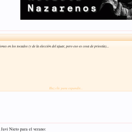
es en los tocados (y de la elección del ajuar, pero eso es cosa de priostía)...
Haz clic para expandir...
 Javi Nieto para el verano: