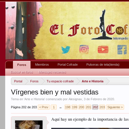
Miembros
Portal Cofrade
Pulseras de tela(tienda)
Foros
Buscar en foros
Mensajes recientes
Portal
Foros
Tu espacio cofrade
Arte e Historia
Vírgenes bien y mal vestidas
Tema en '
Arte e Historia
' comenzado por
Alesignav
,
3 de Febrero de 2020
.
Página 202 de 203
< Prev
1
←
198
199
200
201
202
203
Siguiente >
Aquí hay un ejemplo de la importancia de las p