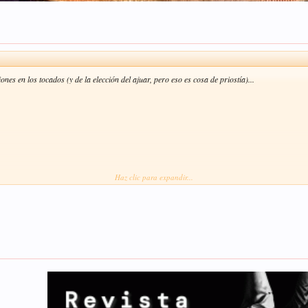
es en los tocados (y de la elección del ajuar, pero eso es cosa de priostía)...
Haz clic para expandir...