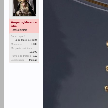
AmparoyMiserico
rdia
Forero jartible
Se incorporó:
4 de Mayo de 2024
Mensajes:
9.886
Me gusta recibidos:
13.197
Puntos de trofeos:
113
Localización:
Málaga