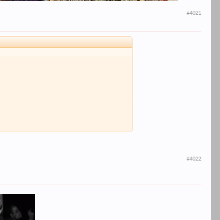
#4021
#4022