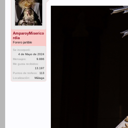
AmparoyMiserico
rdia
Forero jartible
Se incorporó:
4 de Mayo de 2024
Mensajes:
9.886
Me gusta recibidos:
13.197
Puntos de trofeos:
113
Localización:
Málaga