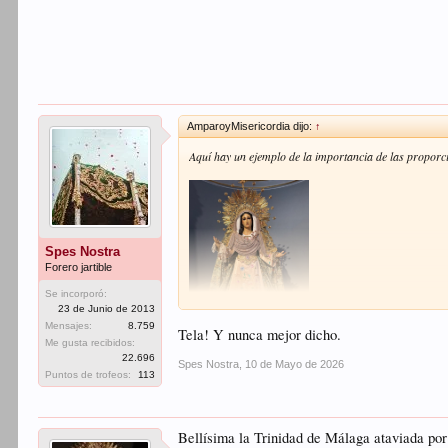
AmparoyMisericordia dijo:
↑
Aquí hay un ejemplo de la importancia de las proporcion
Spes Nostra
Forero jartible
Se incorporó:
23 de Junio de 2013
Mensajes:
8.759
Tela! Y nunca mejor dicho.
Me gusta recibidos:
22.696
Spes Nostra
,
10 de Mayo de 2026
Puntos de trofeos:
113
Bellísima la Trinidad de Málaga ataviada por