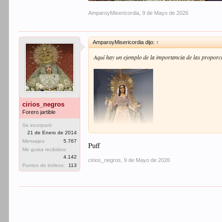
AmparoyMisericordia
,
9 de Mayo de 2026
AmparoyMisericordia dijo:
↑
Aquí hay un ejemplo de la importancia de las proporcion
cirios_negros
Forero jartible
Se incorporó:
21 de Enero de 2014
Mensajes:
5.767
Puff
Me gusta recibidos:
4.142
cirios_negros
,
9 de Mayo de 2026
Puntos de trofeos:
113