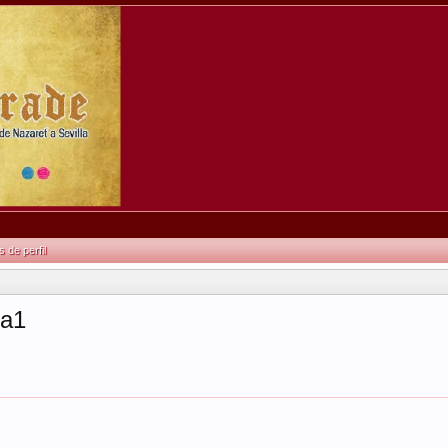
de perfil
ta1