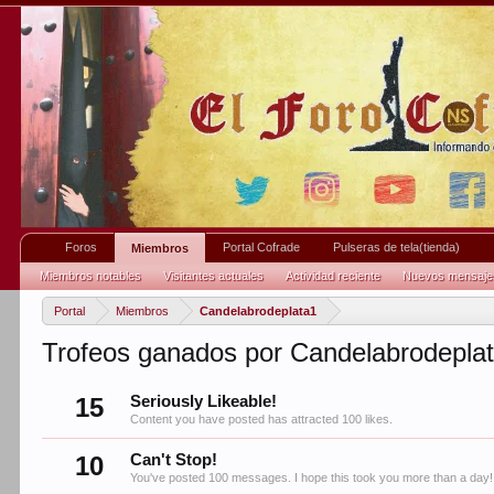
Foros
Portal Cofrade
Pulseras de tela(tienda)
Miembros
Miembros notables
Visitantes actuales
Actividad reciente
Nuevos mensajes 
Portal
Miembros
Candelabrodeplata1
Trofeos ganados por Candelabrodepla
15
Seriously Likeable!
Content you have posted has attracted 100 likes.
10
Can't Stop!
You've posted 100 messages. I hope this took you more than a day!