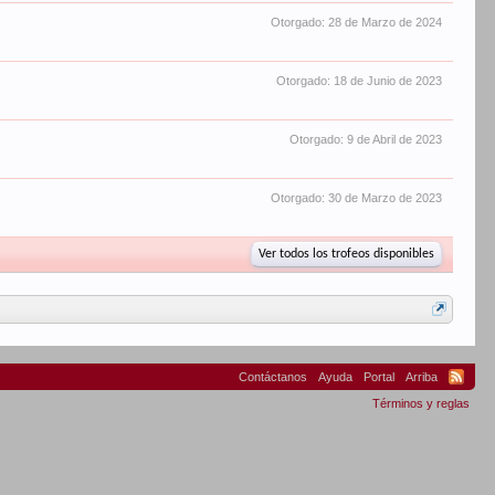
Otorgado:
28 de Marzo de 2024
Otorgado:
18 de Junio de 2023
Otorgado:
9 de Abril de 2023
Otorgado:
30 de Marzo de 2023
Ver todos los trofeos disponibles
Contáctanos
Ayuda
Portal
Arriba
Términos y reglas