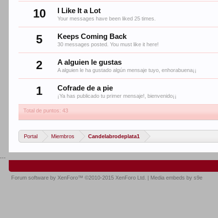
10
I Like It a Lot
Your messages have been liked 25 times.
5
Keeps Coming Back
30 messages posted. You must like it here!
2
A alguien le gustas
A alguien le ha gustado algún mensaje tuyo, enhorabuena¡¡
1
Cofrade de a pie
¡Ya has publicado tu primer mensaje!, bienvenido¡¡
Total de puntos: 43
Portal
Miembros
Candelabrodeplata1
...
Forum software by XenForo™
©2010-2015 XenForo Ltd.
|
Media embeds by s9e