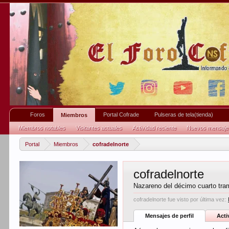
Foros
Portal Cofrade
Pulseras de tela(tienda)
Miembros
Miembros notables
Visitantes actuales
Actividad reciente
Nuevos mensajes 
Portal
Miembros
cofradelnorte
cofradelnorte
Nazareno del décimo cuarto tra
cofradelnorte fue visto por última vez:
Mensajes de perfil
Acti