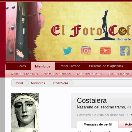
Foros
Portal Cofrade
Pulseras de tela(tienda)
Miembros
Miembros notables
Visitantes actuales
Actividad reciente
Nuevos mensajes 
Portal
Miembros
Costalera
Costalera
Nazareno del séptimo tramo
,
de
Costalera fue visto por última vez:
21 
Mensajes de perfil
Acti