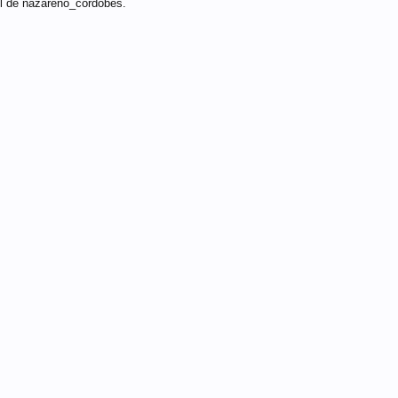
il de nazareno_cordobés.