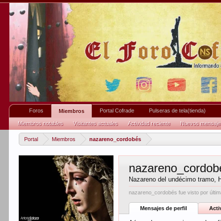
Foros
Portal Cofrade
Pulseras de tela(tienda)
Miembros
Miembros notables
Visitantes actuales
Actividad reciente
Nuevos mensajes 
Portal
Miembros
nazareno_cordobés
nazareno_cordob
Nazareno del undécimo tramo
, 
nazareno_cordobés fue visto por últim
Mensajes de perfil
Acti