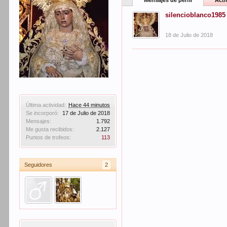
Mensajes de perfil
Acti
silencioblanco1985
18 de Julio de 2018
Última actividad:
Hace 44 minutos
Se incorporó:
17 de Julio de 2018
Mensajes:
1.792
Me gusta recibidos:
2.127
Puntos de trofeos:
113
Seguidores
2