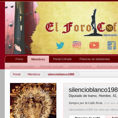
Foros
Portal Cofrade
Pulseras de tela(tienda)
Miembros
Miembros notables
Visitantes actuales
Actividad reciente
Nuevos mensajes 
Portal
Miembros
silencioblanco1985
silencioblanco19
Diputado de tramo
, Hombre, 41
Siempre por la Calle Feria.
18 de Julio 
silencioblanco1985 fue visto por última