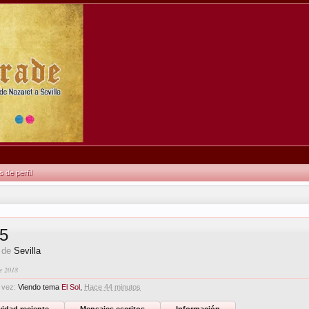
de perfil
85
,
de
Sevilla
de 2018
 vez:
Viendo tema
El Sol
,
Hace 44 minutos