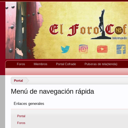
Foros
Miembros
Portal Cofrade
Pulseras de tela(tienda)
Portal
Menú de navegación rápida
Enlaces generales
Portal
Foros